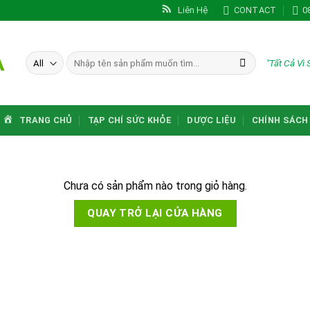
Liên Hệ
CONTACT
0
A
Tìm
"Tất Cả Vì
kiếm:
TRANG CHỦ
TẠP CHÍ SỨC KHỎE
DƯỢC LIỆU
CHÍNH SÁCH
Chưa có sản phẩm nào trong giỏ hàng.
QUAY TRỞ LẠI CỬA HÀNG