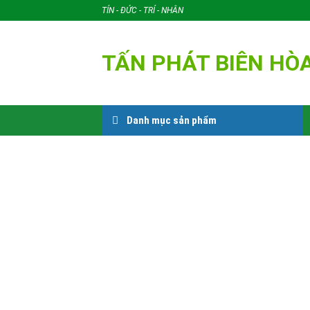
Skip
TÍN - ĐỨC - TRÍ - NHÂN
to
content
TẤN PHÁT BIÊN HÒ
Danh mục sản phẩm