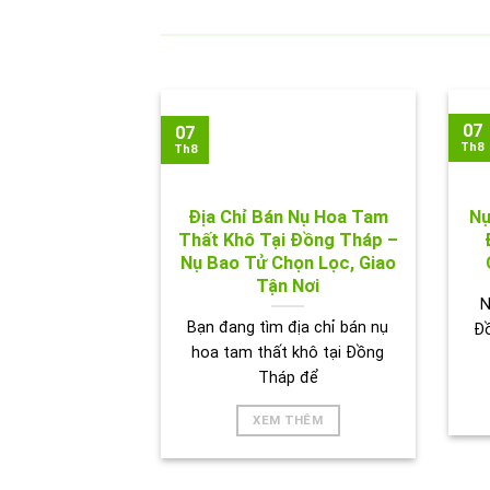
07
07
Th8
Th8
Địa Chỉ Bán Nụ Hoa Tam
Nụ
Thất Khô Tại Đồng Tháp –
Nụ Bao Tử Chọn Lọc, Giao
Tận Nơi
N
Bạn đang tìm địa chỉ bán nụ
Đ
hoa tam thất khô tại Đồng
Tháp để
XEM THÊM
HÌNH 