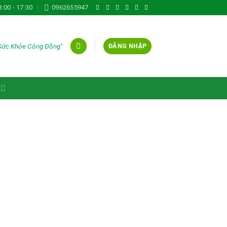
8:00 - 17:30
0962655947
 Sức Khỏe Cộng Đồng"
ĐĂNG NHẬP