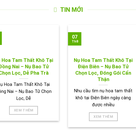
TIN MỚI
07
Th8
 Hoa Tam Thất Khô Tại
Nụ Hoa Tam Thất Khô Tại
Đồng Nai – Nụ Bao Tử
Điện Biên – Nụ Bao Tử
Chọn Lọc, Dễ Pha Trà
Chọn Lọc, Đóng Gói Cẩn
Thận
ụ Hoa Tam Thất Khô Tại
Nhu cầu tìm nụ hoa tam thất
ồng Nai – Nụ Bao Tử Chọn
khô tại Điện Biên ngày càng
Lọc, Dễ
được nhiều
XEM THÊM
XEM THÊM
ẢNH HOẠT ĐỘNG CỦA TRÀ THẢO DƯỢC TẤN PHÁT 