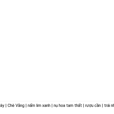
 | Chè Vằng | nấm lim xanh | nụ hoa tam thất | rượu cần | trái n