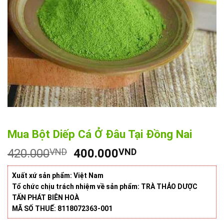
Mua Bột Diếp Cá Ở Đâu Tại Đồng Nai
Giá
Giá
420.000
VND
400.000
VND
gốc
hiện
là:
tại
Xuất xứ sản phẩm: Việt Nam
420.000VND.
là:
Tổ chức chịu trách nhiệm về sản phẩm: TRÀ THẢO DƯỢC
TẤN PHÁT BIÊN HOÀ
400.000VND.
MÃ SỐ THUẾ: 8118072363-001