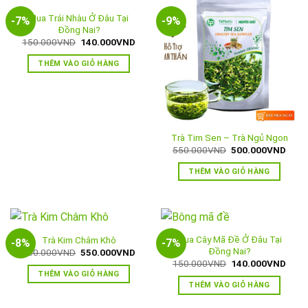
Mua Trái Nhàu Ở Đâu Tại
-7%
-9%
Đồng Nai?
Giá
Giá
150.000
VND
140.000
VND
gốc
hiện
là:
tại
THÊM VÀO GIỎ HÀNG
150.000VND.
là:
140.000VND.
Trà Tim Sen – Trà Ngủ Ngon
Giá
Giá
550.000
VND
500.000
VND
gốc
hiện
là:
tại
THÊM VÀO GIỎ HÀNG
550.000VND.
là:
500.
Mua Cây Mã Đề Ở Đâu Tại
Trà Kim Châm Khô
-8%
-7%
Đồng Nai?
Giá
Giá
600.000
VND
550.000
VND
gốc
hiện
Giá
Giá
150.000
VND
140.000
VND
là:
tại
gốc
hiện
THÊM VÀO GIỎ HÀNG
600.000VND.
là:
là:
tại
THÊM VÀO GIỎ HÀNG
550.000VND.
150.000VND.
là:
140.