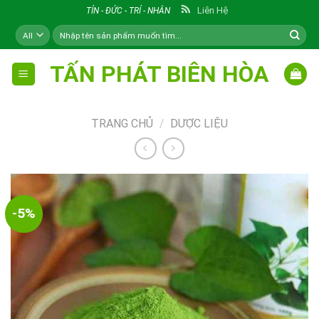
Skip
Liên Hệ
TÍN - ĐỨC - TRÍ - NHÂN
to
Tìm
content
kiếm:
TẤN PHÁT BIÊN HÒA
TRANG CHỦ
/
DƯỢC LIỆU
-5%