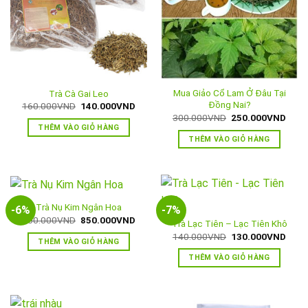
Mua Giảo Cổ Lam Ở Đâu Tại
Trà Cà Gai Leo
Đồng Nai?
Giá
Giá
160.000
VND
140.000
VND
gốc
hiện
Giá
Giá
300.000
VND
250.000
VND
là:
tại
gốc
hiện
THÊM VÀO GIỎ HÀNG
160.000VND.
là:
là:
tại
THÊM VÀO GIỎ HÀNG
140.000VND.
300.000VND.
là:
250.
Trà Nụ Kim Ngân Hoa
-6%
-7%
Giá
Giá
900.000
VND
850.000
VND
Trà Lạc Tiên – Lạc Tiên Khô
gốc
hiện
Giá
Giá
140.000
VND
130.000
VND
là:
tại
THÊM VÀO GIỎ HÀNG
gốc
hiện
900.000VND.
là:
là:
tại
850.000VND.
THÊM VÀO GIỎ HÀNG
140.000VND.
là:
130.