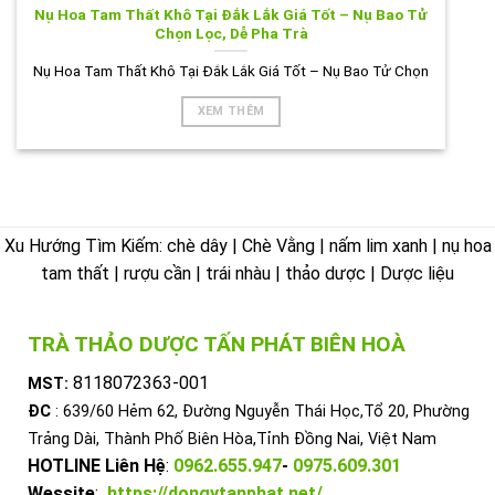
Nụ Hoa Tam Thất Khô Tại Đắk Lắk Giá Tốt – Nụ Bao Tử
Chọn Lọc, Dễ Pha Trà
Nụ Hoa Tam Thất Khô Tại Đắk Lắk Giá Tốt – Nụ Bao Tử Chọn
XEM THÊM
Xu Hướng Tìm Kiếm: chè dây | Chè Vằng | nấm lim xanh | nụ hoa
tam thất | rượu cần | trái nhàu | thảo dược | Dược liệu
TRÀ THẢO DƯỢC TẤN PHÁT BIÊN HOÀ
8118072363-001
MST:
ĐC
: 639/60 Hẻm 62, Đường Nguyễn Thái Học,Tổ 20, Phường
Trảng Dài, Thành Phố Biên Hòa,Tỉnh Đồng Nai, Việt Nam
HOTLINE Liên Hệ
:
0962.655.947
-
0975.609.301
Wessite
:
https://dongytanphat.net/