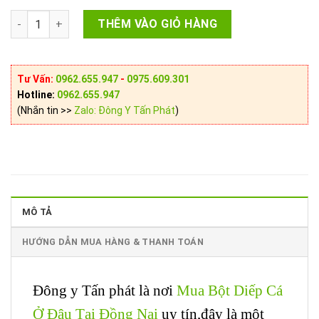
Mua Bột Diếp Cá Ở Đâu Tại Đồng Nai số lượng
THÊM VÀO GIỎ HÀNG
Tư Vấn:
0962.655.947
-
0975.609.301
Hotline:
0962.655.947
(Nhắn tin >>
Zalo: Đông Y Tấn Phát
)
MÔ TẢ
HƯỚNG DẪN MUA HÀNG & THANH TOÁN
Đông y Tấn phát là nơi
Mua Bột Diếp Cá
Ở Đâu Tại Đồng Nai
uy tín,đây là một