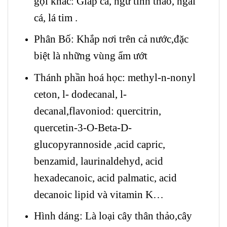
gọi khác: Giấp cá, ngư tinh thảo, ngải
cá, lá tim .
Phân Bố: Khắp nơi trên cả nước,đặc
biệt là những vùng ẩm ướt
Thánh phần hoá học: methyl-n-nonyl
ceton, l- dodecanal, l-
decanal,flavoniod: quercitrin,
quercetin-3-O-Beta-D-
glucopyrannoside ,acid capric,
benzamid, laurinaldehyd, acid
hexadecanoic, acid palmatic, acid
decanoic lipid và vitamin K…
Hình dáng: Là loại cây thân thảo,cây