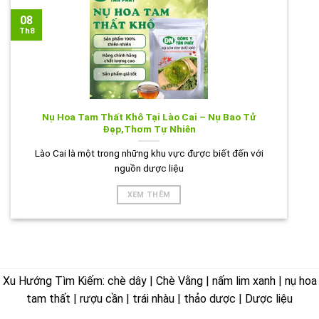
08
Th8
Nụ Hoa Tam Thất Khô Tại Lào Cai – Nụ Bao Tử
Đẹp,Thơm Tự Nhiên
Lào Cai là một trong những khu vực được biết đến với
nguồn dược liệu
XEM THÊM
Xu Hướng Tìm Kiếm: chè dây | Chè Vằng | nấm lim xanh | nụ hoa
tam thất | rượu cần | trái nhàu | thảo dược | Dược liệu