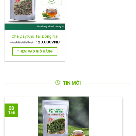
Chè Dây Khô Tại Đồng Nai
Giá
Giá
130.000
VND
120.000
VND
gốc
hiện
là:
tại
THÊM VÀO GIỎ HÀNG
130.000VND.
là:
120.000VND.
TIN MỚI
08
Th8