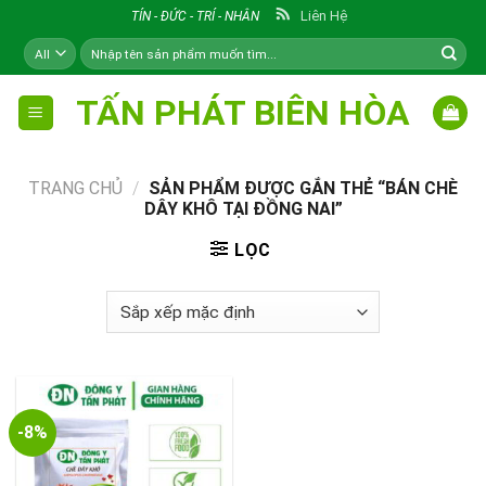
Skip
Liên Hệ
TÍN - ĐỨC - TRÍ - NHÂN
to
Tìm
content
kiếm:
TẤN PHÁT BIÊN HÒA
TRANG CHỦ
/
SẢN PHẨM ĐƯỢC GẮN THẺ “BÁN CHÈ
DÂY KHÔ TẠI ĐỒNG NAI”
LỌC
-8%