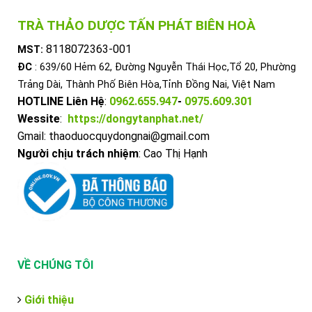
TRÀ THẢO DƯỢC TẤN PHÁT BIÊN HOÀ
8118072363-001
MST:
ĐC
: 639/60 Hẻm 62, Đường Nguyễn Thái Học,Tổ 20, Phường
Trảng Dài, Thành Phố Biên Hòa,Tỉnh Đồng Nai, Việt Nam
HOTLINE Liên Hệ
:
0962.655.947
-
0975.609.301
Wessite
:
https://dongytanphat.net/
Gmail: thaoduocquydongnai@gmail.com
Người chịu trách nhiệm
: Cao Thị Hạnh
VỀ CHÚNG TÔI
Giới thiệu