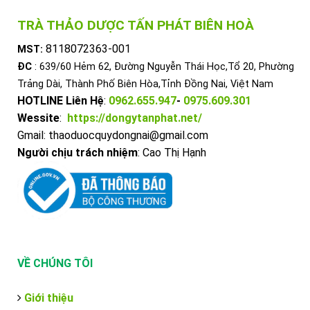
TRÀ THẢO DƯỢC TẤN PHÁT BIÊN HOÀ
8118072363-001
MST:
ĐC
: 639/60 Hẻm 62, Đường Nguyễn Thái Học,Tổ 20, Phường
Trảng Dài, Thành Phố Biên Hòa,Tỉnh Đồng Nai, Việt Nam
HOTLINE Liên Hệ
:
0962.655.947
-
0975.609.301
Wessite
:
https://dongytanphat.net/
Gmail: thaoduocquydongnai@gmail.com
Người chịu trách nhiệm
: Cao Thị Hạnh
VỀ CHÚNG TÔI
Giới thiệu