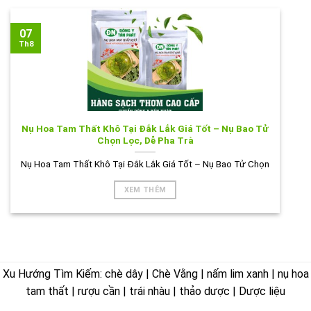
07
Th8
Nụ Hoa Tam Thất Khô Tại Đắk Lắk Giá Tốt – Nụ Bao Tử
Chọn Lọc, Dễ Pha Trà
Nụ Hoa Tam Thất Khô Tại Đắk Lắk Giá Tốt – Nụ Bao Tử Chọn
XEM THÊM
Xu Hướng Tìm Kiếm: chè dây | Chè Vằng | nấm lim xanh | nụ hoa
tam thất | rượu cần | trái nhàu | thảo dược | Dược liệu