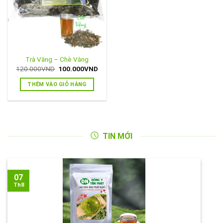
Trà Vằng – Chè Vằng
Giá
Giá
120.000
VND
100.000
VND
gốc
hiện
là:
tại
THÊM VÀO GIỎ HÀNG
120.000VND.
là:
100.000VND.
TIN MỚI
07
Th8