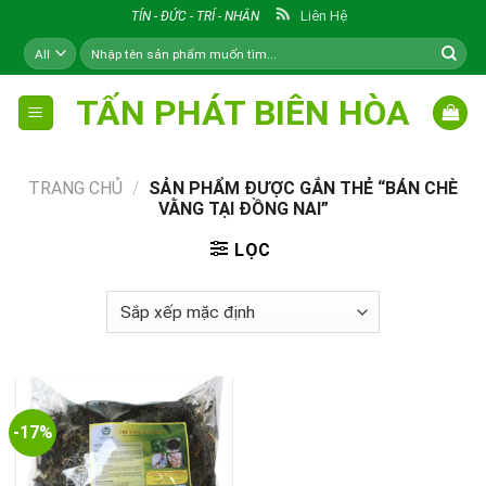
Skip
Liên Hệ
TÍN - ĐỨC - TRÍ - NHÂN
to
Tìm
content
kiếm:
TẤN PHÁT BIÊN HÒA
TRANG CHỦ
/
SẢN PHẨM ĐƯỢC GẮN THẺ “BÁN CHÈ
VẰNG TẠI ĐỒNG NAI”
LỌC
-17%