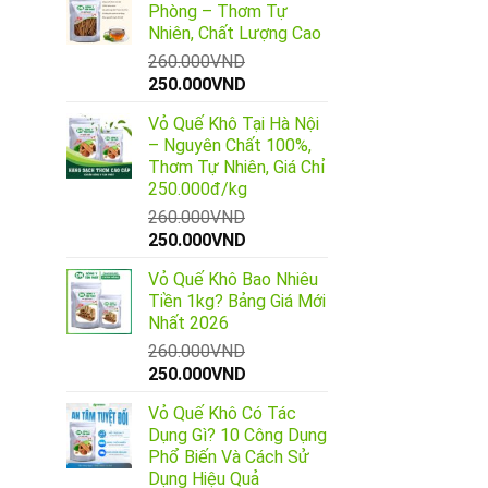
Phòng – Thơm Tự
Nhiên, Chất Lượng Cao
260.000
VND
Giá
Giá
250.000
VND
gốc
hiện
Vỏ Quế Khô Tại Hà Nội
là:
tại
– Nguyên Chất 100%,
260.000VND.
là:
Thơm Tự Nhiên, Giá Chỉ
250.000VND.
250.000đ/kg
260.000
VND
Giá
Giá
250.000
VND
gốc
hiện
Vỏ Quế Khô Bao Nhiêu
là:
tại
Tiền 1kg? Bảng Giá Mới
260.000VND.
là:
Nhất 2026
250.000VND.
260.000
VND
Giá
Giá
250.000
VND
gốc
hiện
Vỏ Quế Khô Có Tác
là:
tại
Dụng Gì? 10 Công Dụng
260.000VND.
là:
Phổ Biến Và Cách Sử
250.000VND.
Dụng Hiệu Quả