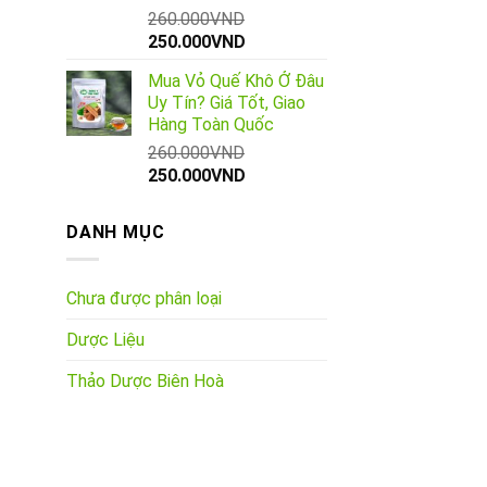
260.000
VND
Giá
Giá
250.000
VND
gốc
hiện
Mua Vỏ Quế Khô Ở Đâu
là:
tại
Uy Tín? Giá Tốt, Giao
260.000VND.
là:
Hàng Toàn Quốc
250.000VND.
260.000
VND
Giá
Giá
250.000
VND
gốc
hiện
là:
tại
DANH MỤC
260.000VND.
là:
250.000VND.
Chưa được phân loại
Dược Liệu
Thảo Dược Biên Hoà