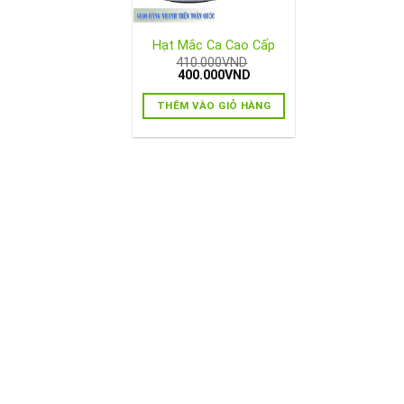
Hạt Mắc Ca Cao Cấp
410.000
VND
Giá
Giá
400.000
VND
gốc
hiện
là:
tại
THÊM VÀO GIỎ HÀNG
410.000VND.
là:
400.000VND.