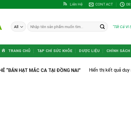
Liên Hệ
CONTACT
08
A
Tìm
"Tất Cả Vì
kiếm:
TRANG CHỦ
TẠP CHÍ SỨC KHỎE
DƯỢC LIỆU
CHÍNH SÁCH
Hiển thị kết quả duy
 “BÁN HẠT MẮC CA TẠI ĐỒNG NAI”