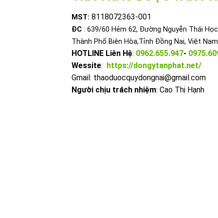
8118072363-001
MST:
ĐC
: 639/60 Hẻm 62, Đường Nguyễn Thái Học,
Thành Phố Biên Hòa,Tỉnh Đồng Nai, Việt Nam
HOTLINE Liên Hệ
:
0962.655.947
-
0975.60
Wessite
:
https://dongytanphat.net/
Gmail: thaoduocquydongnai@gmail.com
Người chịu trách nhiệm
: Cao Thị Hạnh