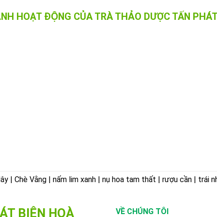
ẢNH HOẠT ĐỘNG CỦA TRÀ THẢO DƯỢC TẤN PHÁT
 | Chè Vằng | nấm lim xanh | nụ hoa tam thất | rượu cần | trái n
ÁT BIÊN HOÀ
VỀ CHÚNG TÔI