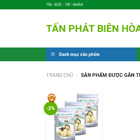
Skip
TÍN - ĐỨC - TRÍ - NHÂN
to
content
TẤN PHÁT BIÊN HÒ
Danh mục sản phẩm
TRANG CHỦ
/
SẢN PHẨM ĐƯỢC GẮN THẺ
-2%