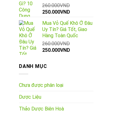
260.000
VND
Giá
Giá
250.000
VND
gốc
hiện
Mua Vỏ Quế Khô Ở Đâu
là:
tại
Uy Tín? Giá Tốt, Giao
260.000VND.
là:
Hàng Toàn Quốc
250.000VND.
260.000
VND
Giá
Giá
250.000
VND
gốc
hiện
là:
tại
DANH MỤC
260.000VND.
là:
250.000VND.
Chưa được phân loại
Dược Liệu
Thảo Dược Biên Hoà