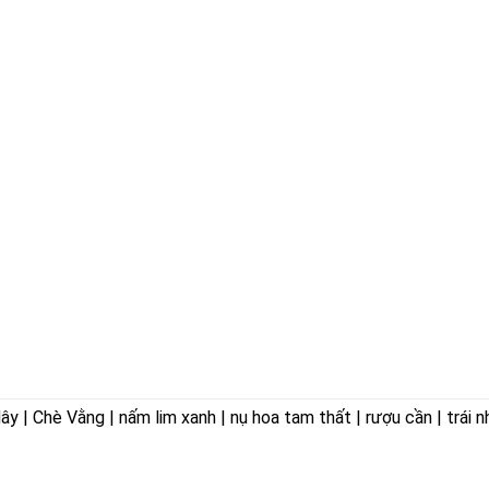
 | Chè Vằng | nấm lim xanh | nụ hoa tam thất | rượu cần | trái n