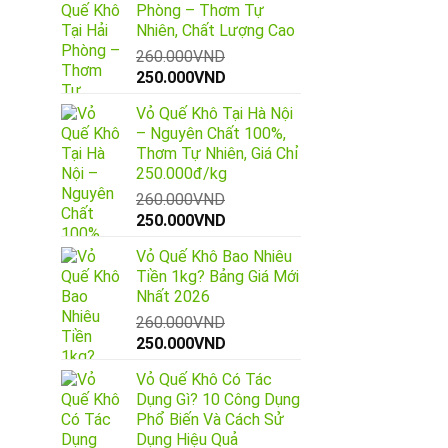
Phòng – Thơm Tự
Nhiên, Chất Lượng Cao
260.000
VND
Giá
Giá
250.000
VND
gốc
hiện
Vỏ Quế Khô Tại Hà Nội
là:
tại
– Nguyên Chất 100%,
260.000VND.
là:
Thơm Tự Nhiên, Giá Chỉ
250.000VND.
250.000đ/kg
260.000
VND
Giá
Giá
250.000
VND
gốc
hiện
Vỏ Quế Khô Bao Nhiêu
là:
tại
Tiền 1kg? Bảng Giá Mới
260.000VND.
là:
Nhất 2026
250.000VND.
260.000
VND
Giá
Giá
250.000
VND
gốc
hiện
Vỏ Quế Khô Có Tác
là:
tại
Dụng Gì? 10 Công Dụng
260.000VND.
là:
Phổ Biến Và Cách Sử
250.000VND.
Dụng Hiệu Quả