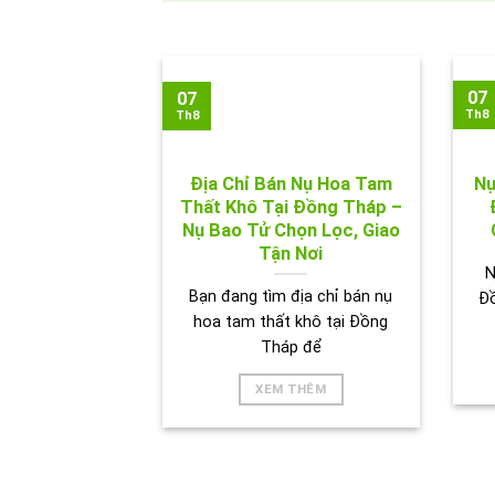
07
07
Th8
Th8
Địa Chỉ Bán Nụ Hoa Tam
Nụ
Thất Khô Tại Đồng Tháp –
Nụ Bao Tử Chọn Lọc, Giao
Tận Nơi
N
Bạn đang tìm địa chỉ bán nụ
Đ
hoa tam thất khô tại Đồng
Tháp để
XEM THÊM
HÌNH 