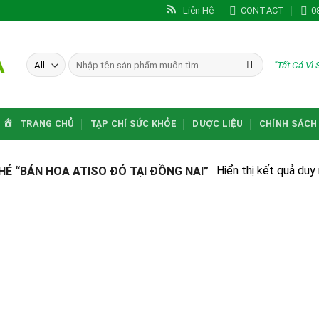
Liên Hệ
CONTACT
0
A
Tìm
"Tất Cả Vì
kiếm:
TRANG CHỦ
TẠP CHÍ SỨC KHỎE
DƯỢC LIỆU
CHÍNH SÁCH
Hiển thị kết quả duy
 “BÁN HOA ATISO ĐỎ TẠI ĐỒNG NAI”