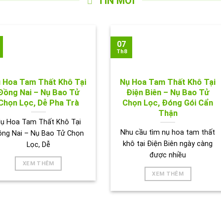
TIN MỚI
07
Th8
 Hoa Tam Thất Khô Tại
Nụ Hoa Tam Thất Khô Tại
Đồng Nai – Nụ Bao Tử
Điện Biên – Nụ Bao Tử
Chọn Lọc, Dễ Pha Trà
Chọn Lọc, Đóng Gói Cẩn
Thận
ụ Hoa Tam Thất Khô Tại
Nhu cầu tìm nụ hoa tam thất
ồng Nai – Nụ Bao Tử Chọn
khô tại Điện Biên ngày càng
Lọc, Dễ
được nhiều
XEM THÊM
XEM THÊM
ẢNH HOẠT ĐỘNG CỦA TRÀ THẢO DƯỢC TẤN PHÁT 