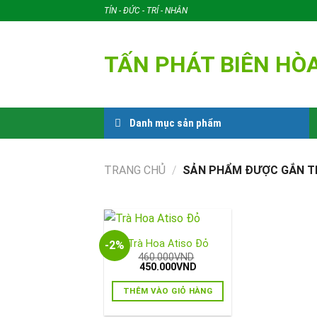
Skip
TÍN - ĐỨC - TRÍ - NHÂN
to
content
TẤN PHÁT BIÊN HÒ
Danh mục sản phẩm
TRANG CHỦ
/
SẢN PHẨM ĐƯỢC GẮN THẺ
Trà Hoa Atiso Đỏ
-2%
460.000
VND
Giá
Giá
450.000
VND
gốc
hiện
là:
tại
THÊM VÀO GIỎ HÀNG
460.000VND.
là:
450.000VND.