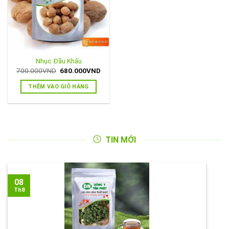
Nhục Đầu Khấu
Giá
Giá
700.000
VND
680.000
VND
gốc
hiện
là:
tại
THÊM VÀO GIỎ HÀNG
700.000VND.
là:
680.000VND.
TIN MỚI
08
Th8