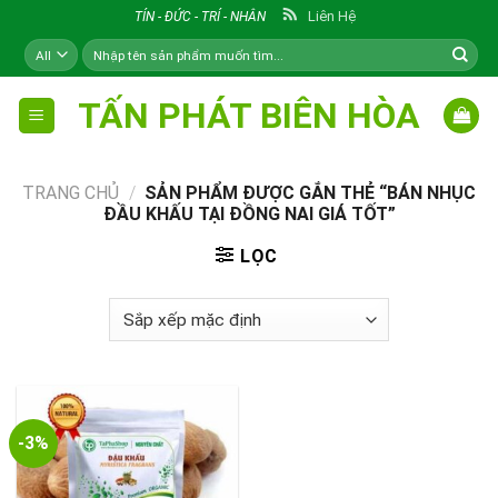
Skip
Liên Hệ
TÍN - ĐỨC - TRÍ - NHÂN
to
Tìm
content
kiếm:
TẤN PHÁT BIÊN HÒA
TRANG CHỦ
/
SẢN PHẨM ĐƯỢC GẮN THẺ “BÁN NHỤC
ĐẦU KHẤU TẠI ĐỒNG NAI GIÁ TỐT”
LỌC
-3%