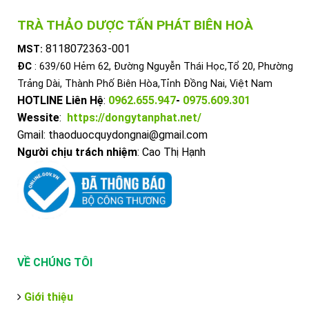
TRÀ THẢO DƯỢC TẤN PHÁT BIÊN HOÀ
8118072363-001
MST:
ĐC
: 639/60 Hẻm 62, Đường Nguyễn Thái Học,Tổ 20, Phường
Trảng Dài, Thành Phố Biên Hòa,Tỉnh Đồng Nai, Việt Nam
HOTLINE Liên Hệ
:
0962.655.947
-
0975.609.301
Wessite
:
https://dongytanphat.net/
Gmail: thaoduocquydongnai@gmail.com
Người chịu trách nhiệm
: Cao Thị Hạnh
VỀ CHÚNG TÔI
Giới thiệu