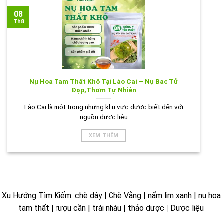
08
Th8
Nụ Hoa Tam Thất Khô Tại Lào Cai – Nụ Bao Tử
Đẹp,Thơm Tự Nhiên
Lào Cai là một trong những khu vực được biết đến với
nguồn dược liệu
XEM THÊM
Xu Hướng Tìm Kiếm: chè dây | Chè Vằng | nấm lim xanh | nụ hoa
tam thất | rượu cần | trái nhàu | thảo dược | Dược liệu