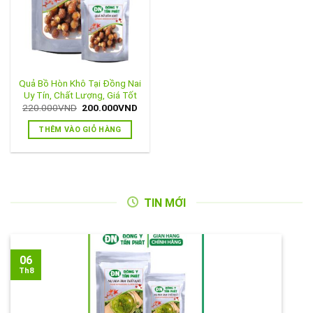
Quả Bồ Hòn Khô Tại Đồng Nai
Uy Tín, Chất Lượng, Giá Tốt
Giá
Giá
220.000
VND
200.000
VND
gốc
hiện
là:
tại
THÊM VÀO GIỎ HÀNG
220.000VND.
là:
200.000VND.
TIN MỚI
06
Th8