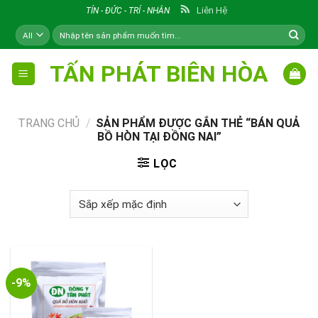
Skip
Liên Hệ
TÍN - ĐỨC - TRÍ - NHÂN
to
Tìm
content
kiếm:
TẤN PHÁT BIÊN HÒA
TRANG CHỦ
/
SẢN PHẨM ĐƯỢC GẮN THẺ “BÁN QUẢ
BỒ HÒN TẠI ĐỒNG NAI”
LỌC
-9%