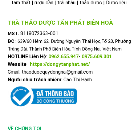
tam thất | rượu cần | trái nhàu | thảo dược | Dược liệu
TRÀ THẢO DƯỢC TẤN PHÁT BIÊN HOÀ
8118072363-001
MST:
ĐC
: 639/60 Hẻm 62, Đường Nguyễn Thái Học,Tổ 20, Phường
Trảng Dài, Thành Phố Biên Hòa,Tỉnh Đồng Nai, Việt Nam
HOTLINE Liên Hệ
:
0962.655.947
-
0975.609.301
Wessite
:
https://dongytanphat.net/
Gmail: thaoduocquydongnai@gmail.com
Người chịu trách nhiệm
: Cao Thị Hạnh
VỀ CHÚNG TÔI