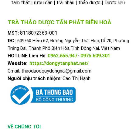
tam thất | rượu cần | trái nhàu | thảo dược | Dược liệu
TRÀ THẢO DƯỢC TẤN PHÁT BIÊN HOÀ
8118072363-001
MST:
ĐC
: 639/60 Hẻm 62, Đường Nguyễn Thái Học,Tổ 20, Phường
Trảng Dài, Thành Phố Biên Hòa,Tỉnh Đồng Nai, Việt Nam
HOTLINE Liên Hệ
:
0962.655.947
-
0975.609.301
Wessite
:
https://dongytanphat.net/
Gmail: thaoduocquydongnai@gmail.com
Người chịu trách nhiệm
: Cao Thị Hạnh
VỀ CHÚNG TÔI