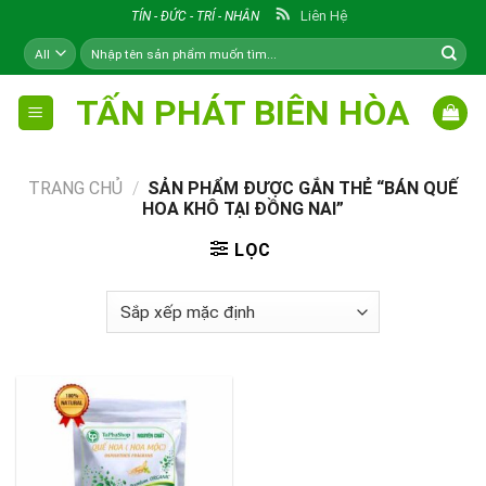
Skip
Liên Hệ
TÍN - ĐỨC - TRÍ - NHÂN
to
Tìm
content
kiếm:
TẤN PHÁT BIÊN HÒA
TRANG CHỦ
/
SẢN PHẨM ĐƯỢC GẮN THẺ “BÁN QUẾ
HOA KHÔ TẠI ĐỒNG NAI”
LỌC