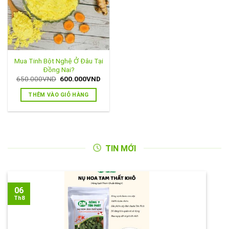
Mua Tinh Bột Nghệ Ở Đâu Tại
Đồng Nai?
Giá
Giá
650.000
VND
600.000
VND
gốc
hiện
là:
tại
THÊM VÀO GIỎ HÀNG
650.000VND.
là:
600.000VND.
TIN MỚI
06
Th8