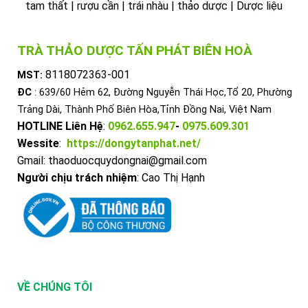
tam thất | rượu cần | trái nhàu | thảo dược | Dược liệu
TRÀ THẢO DƯỢC TẤN PHÁT BIÊN HOÀ
8118072363-001
MST:
ĐC
: 639/60 Hẻm 62, Đường Nguyễn Thái Học,Tổ 20, Phường
Trảng Dài, Thành Phố Biên Hòa,Tỉnh Đồng Nai, Việt Nam
HOTLINE Liên Hệ
:
0962.655.947
-
0975.609.301
Wessite
:
https://dongytanphat.net/
Gmail: thaoduocquydongnai@gmail.com
Người chịu trách nhiệm
: Cao Thị Hạnh
VỀ CHÚNG TÔI