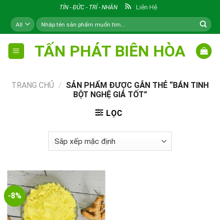
Skip
Liên Hệ
TÍN - ĐỨC - TRÍ - NHÂN
to
Tìm
content
kiếm:
TẤN PHÁT BIÊN HÒA
TRANG CHỦ
/
SẢN PHẨM ĐƯỢC GẮN THẺ “BÁN TINH
BỘT NGHỆ GIÁ TỐT”
LỌC
-8%