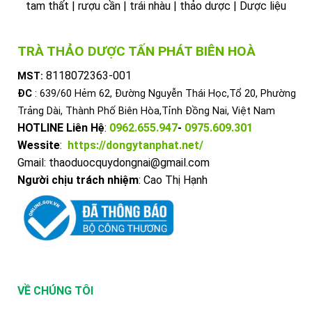
tam thất | rượu cần | trái nhàu | thảo dược | Dược liệu
TRÀ THẢO DƯỢC TẤN PHÁT BIÊN HOÀ
8118072363-001
MST:
ĐC
: 639/60 Hẻm 62, Đường Nguyễn Thái Học,Tổ 20, Phường
Trảng Dài, Thành Phố Biên Hòa,Tỉnh Đồng Nai, Việt Nam
HOTLINE Liên Hệ
:
0962.655.947
-
0975.609.301
Wessite
:
https://dongytanphat.net/
Gmail: thaoduocquydongnai@gmail.com
Người chịu trách nhiệm
: Cao Thị Hạnh
VỀ CHÚNG TÔI