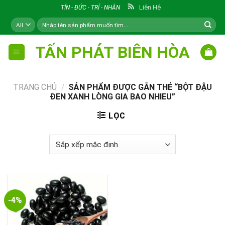
Skip
Liên Hệ
TÍN - ĐỨC - TRÍ - NHÂN
to
Tìm
content
kiếm:
TẤN PHÁT BIÊN HÒA
TRANG CHỦ
/
SẢN PHẨM ĐƯỢC GẮN THẺ “BỘT ĐẬU
ĐEN XANH LÒNG GIA BAO NHIEU”
LỌC
-4%