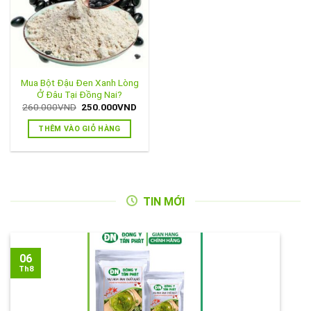
Mua Bột Đậu Đen Xanh Lòng
Ở Đâu Tại Đồng Nai?
Giá
Giá
260.000
VND
250.000
VND
gốc
hiện
là:
tại
THÊM VÀO GIỎ HÀNG
260.000VND.
là:
250.000VND.
TIN MỚI
06
Th8