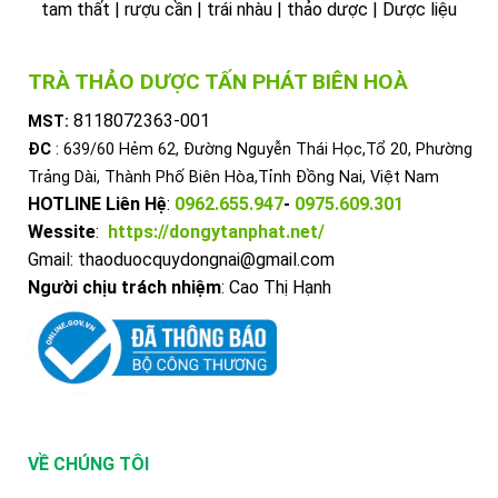
tam thất | rượu cần | trái nhàu | thảo dược | Dược liệu
TRÀ THẢO DƯỢC TẤN PHÁT BIÊN HOÀ
8118072363-001
MST:
ĐC
: 639/60 Hẻm 62, Đường Nguyễn Thái Học,Tổ 20, Phường
Trảng Dài, Thành Phố Biên Hòa,Tỉnh Đồng Nai, Việt Nam
HOTLINE Liên Hệ
:
0962.655.947
-
0975.609.301
Wessite
:
https://dongytanphat.net/
Gmail: thaoduocquydongnai@gmail.com
Người chịu trách nhiệm
: Cao Thị Hạnh
VỀ CHÚNG TÔI