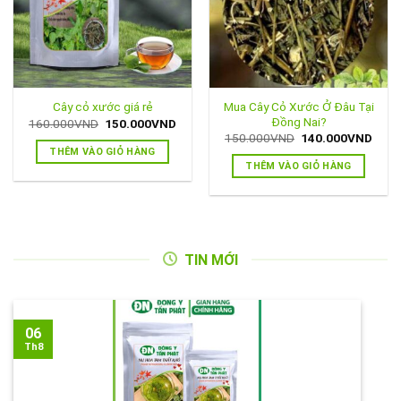
Mua Cây Cỏ Xước Ở Đâu Tại
Cây cỏ xước giá rẻ
Đồng Nai?
Giá
Giá
160.000
VND
150.000
VND
gốc
hiện
Giá
Giá
150.000
VND
140.000
VND
là:
tại
gốc
hiện
THÊM VÀO GIỎ HÀNG
160.000VND.
là:
là:
tại
THÊM VÀO GIỎ HÀNG
150.000VND.
150.000VND.
là:
140.
TIN MỚI
06
Th8