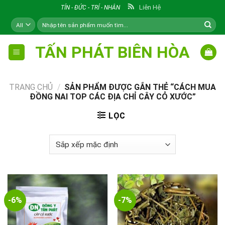
Skip
Liên Hệ
TÍN - ĐỨC - TRÍ - NHÂN
to
Tìm
content
kiếm:
TẤN PHÁT BIÊN HÒA
TRANG CHỦ
/
SẢN PHẨM ĐƯỢC GẮN THẺ “CÁCH MUA
ĐỒNG NAI TOP CÁC ĐỊA CHỈ CÂY CỎ XƯỚC”
LỌC
-6%
-7%