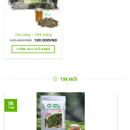
Trà Vằng – Chè Vằng
Giá
Giá
120.000
VND
100.000
VND
gốc
hiện
là:
tại
THÊM VÀO GIỎ HÀNG
120.000VND.
là:
100.000VND.
TIN MỚI
08
Th8