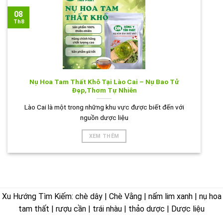
08
Th8
Nụ Hoa Tam Thất Khô Tại Lào Cai – Nụ Bao Tử
Đẹp,Thơm Tự Nhiên
Lào Cai là một trong những khu vực được biết đến với
nguồn dược liệu
XEM THÊM
Xu Hướng Tìm Kiếm: chè dây | Chè Vằng | nấm lim xanh | nụ hoa
tam thất | rượu cần | trái nhàu | thảo dược | Dược liệu