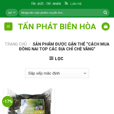
Skip
Liên Hệ
TÍN - ĐỨC - TRÍ - NHÂN
to
Tìm
content
kiếm:
TẤN PHÁT BIÊN HÒA
TRANG CHỦ
/
SẢN PHẨM ĐƯỢC GẮN THẺ “CÁCH MUA
ĐỒNG NAI TOP CÁC ĐỊA CHỈ CHÈ VẰNG”
LỌC
-17%