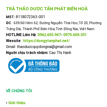
TRÀ THẢO DƯỢC TẤN PHÁT BIÊN HOÀ
8118072363-001
MST:
ĐC
: 639/60 Hẻm 62, Đường Nguyễn Thái Học,Tổ 20, Phường
Trảng Dài, Thành Phố Biên Hòa,Tỉnh Đồng Nai, Việt Nam
HOTLINE Liên Hệ
:
0962.655.947
-
0975.609.301
Wessite
:
https://dongytanphat.net/
Gmail: thaoduocquydongnai@gmail.com
Người chịu trách nhiệm
: Cao Thị Hạnh
VỀ CHÚNG TÔI
Giới thiệu