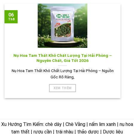
06
Th8
Nụ Hoa Tam Thất Khô Chất Lượng Tại Hải Phòng –
Nguyên Chất, Giá Tốt 2026
Nụ Hoa Tam Thất Khô Chất Lượng Tại Hải Phòng – Nguồn
Gốc Rõ Ràng,
XEM THÊM
Xu Hướng Tìm Kiếm: chè dây | Chè Vằng | nấm lim xanh | nụ hoa
tam thất | rượu cần | trái nhàu | thảo dược | Dược liệu