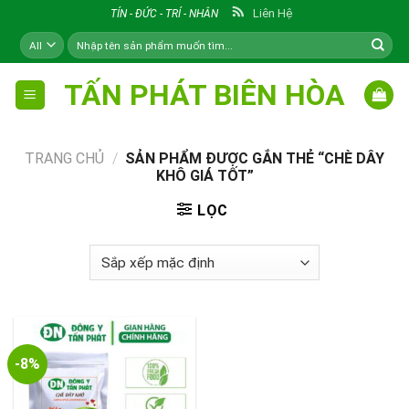
Skip
Liên Hệ
TÍN - ĐỨC - TRÍ - NHÂN
to
Tìm
content
kiếm:
TẤN PHÁT BIÊN HÒA
TRANG CHỦ
/
SẢN PHẨM ĐƯỢC GẮN THẺ “CHÈ DÂY
KHÔ GIÁ TỐT”
LỌC
-8%