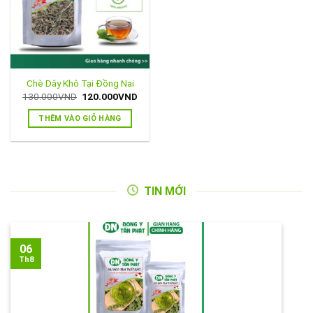
Chè Dây Khô Tại Đồng Nai
Giá
Giá
130.000
VND
120.000
VND
gốc
hiện
là:
tại
THÊM VÀO GIỎ HÀNG
130.000VND.
là:
120.000VND.
TIN MỚI
06
Th8