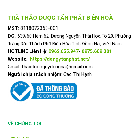
TRÀ THẢO DƯỢC TẤN PHÁT BIÊN HOÀ
8118072363-001
MST:
ĐC
: 639/60 Hẻm 62, Đường Nguyễn Thái Học,Tổ 20, Phường
Trảng Dài, Thành Phố Biên Hòa,Tỉnh Đồng Nai, Việt Nam
HOTLINE Liên Hệ
:
0962.655.947
-
0975.609.301
Wessite
:
https://dongytanphat.net/
Gmail: thaoduocquydongnai@gmail.com
Người chịu trách nhiệm
: Cao Thị Hạnh
VỀ CHÚNG TÔI