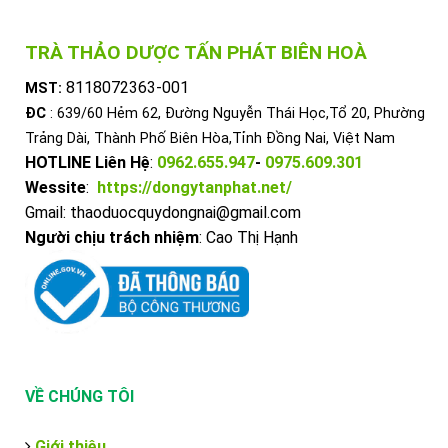
TRÀ THẢO DƯỢC TẤN PHÁT BIÊN HOÀ
8118072363-001
MST:
ĐC
: 639/60 Hẻm 62, Đường Nguyễn Thái Học,Tổ 20, Phường
Trảng Dài, Thành Phố Biên Hòa,Tỉnh Đồng Nai, Việt Nam
HOTLINE Liên Hệ
:
0962.655.947
-
0975.609.301
Wessite
:
https://dongytanphat.net/
Gmail: thaoduocquydongnai@gmail.com
Người chịu trách nhiệm
: Cao Thị Hạnh
VỀ CHÚNG TÔI
Giới thiệu