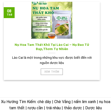
08
Th8
Nụ Hoa Tam Thất Khô Tại Lào Cai – Nụ Bao Tử
Đẹp,Thơm Tự Nhiên
Lào Cai là một trong những khu vực được biết đến với
nguồn dược liệu
XEM THÊM
Xu Hướng Tìm Kiếm: chè dây | Chè Vằng | nấm lim xanh | nụ hoa
tam thất | rượu cần | trái nhàu | thảo dược | Dược liệu