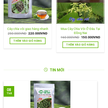
Mua Cây Chìa Vôi Ở Đâu Tại
Cây chìa vôi giao hàng nhanh
Đồng Nai
Giá
Giá
250.000
VND
220.000
VND
gốc
hiện
Giá
Giá
160.000
VND
150.000
VND
là:
tại
gốc
hiện
THÊM VÀO GIỎ HÀNG
250.000VND.
là:
là:
tại
THÊM VÀO GIỎ HÀNG
220.000VND.
160.000VND.
là:
150.
TIN MỚI
08
Th8