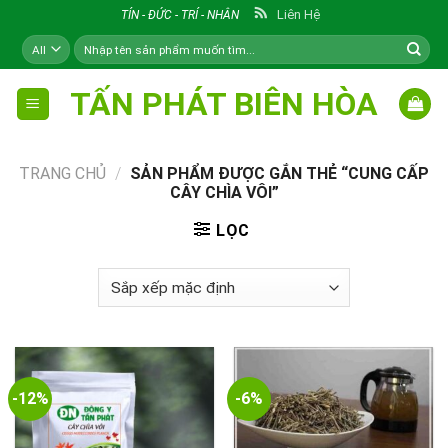
Skip
Liên Hệ
TÍN - ĐỨC - TRÍ - NHÂN
to
Tìm
content
kiếm:
TẤN PHÁT BIÊN HÒA
TRANG CHỦ
/
SẢN PHẨM ĐƯỢC GẮN THẺ “CUNG CẤP
CÂY CHÌA VÔI”
LỌC
-12%
-6%