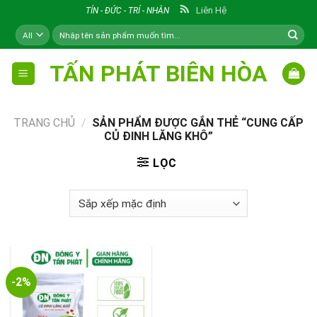
Skip
Liên Hệ
TÍN - ĐỨC - TRÍ - NHÂN
to
Tìm
content
kiếm:
TẤN PHÁT BIÊN HÒA
TRANG CHỦ
/
SẢN PHẨM ĐƯỢC GẮN THẺ “CUNG CẤP
CỦ ĐINH LĂNG KHÔ”
LỌC
-2%