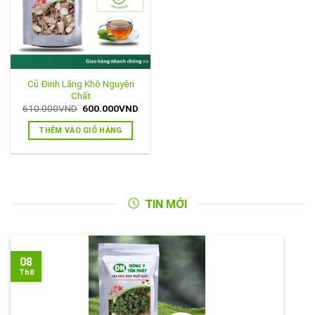
Củ Đinh Lăng Khô Nguyên
Chất
Giá
Giá
610.000
VND
600.000
VND
gốc
hiện
là:
tại
THÊM VÀO GIỎ HÀNG
610.000VND.
là:
600.000VND.
TIN MỚI
08
Th8