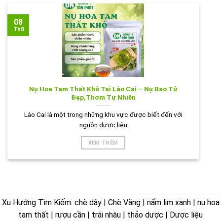
08
Th8
Nụ Hoa Tam Thất Khô Tại Lào Cai – Nụ Bao Tử
Đẹp,Thơm Tự Nhiên
Lào Cai là một trong những khu vực được biết đến với
nguồn dược liệu
XEM THÊM
Xu Hướng Tìm Kiếm: chè dây | Chè Vằng | nấm lim xanh | nụ hoa
tam thất | rượu cần | trái nhàu | thảo dược | Dược liệu