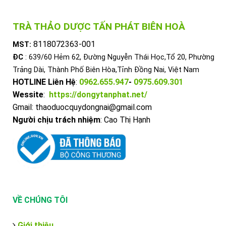
TRÀ THẢO DƯỢC TẤN PHÁT BIÊN HOÀ
8118072363-001
MST:
ĐC
: 639/60 Hẻm 62, Đường Nguyễn Thái Học,Tổ 20, Phường
Trảng Dài, Thành Phố Biên Hòa,Tỉnh Đồng Nai, Việt Nam
HOTLINE Liên Hệ
:
0962.655.947
-
0975.609.301
Wessite
:
https://dongytanphat.net/
Gmail: thaoduocquydongnai@gmail.com
Người chịu trách nhiệm
: Cao Thị Hạnh
VỀ CHÚNG TÔI
Giới thiệu