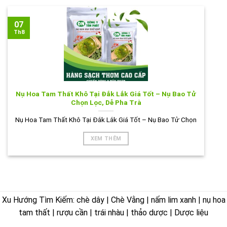
07
Th8
Nụ Hoa Tam Thất Khô Tại Đắk Lắk Giá Tốt – Nụ Bao Tử
Chọn Lọc, Dễ Pha Trà
Nụ Hoa Tam Thất Khô Tại Đắk Lắk Giá Tốt – Nụ Bao Tử Chọn
XEM THÊM
Xu Hướng Tìm Kiếm: chè dây | Chè Vằng | nấm lim xanh | nụ hoa
tam thất | rượu cần | trái nhàu | thảo dược | Dược liệu