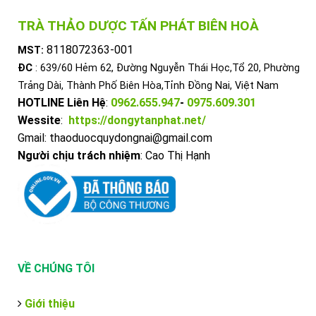
TRÀ THẢO DƯỢC TẤN PHÁT BIÊN HOÀ
8118072363-001
MST:
ĐC
: 639/60 Hẻm 62, Đường Nguyễn Thái Học,Tổ 20, Phường
Trảng Dài, Thành Phố Biên Hòa,Tỉnh Đồng Nai, Việt Nam
HOTLINE Liên Hệ
:
0962.655.947
-
0975.609.301
Wessite
:
https://dongytanphat.net/
Gmail: thaoduocquydongnai@gmail.com
Người chịu trách nhiệm
: Cao Thị Hạnh
VỀ CHÚNG TÔI
Giới thiệu