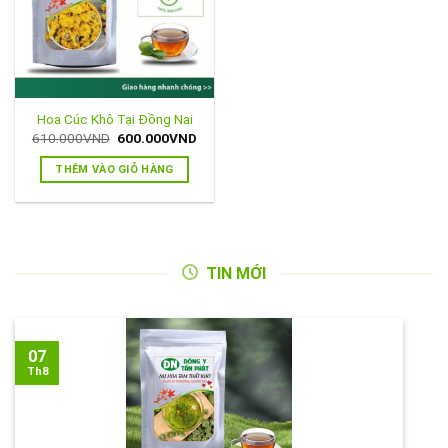
Hoa Cúc Khô Tại Đồng Nai
Giá
Giá
610.000
VND
600.000
VND
gốc
hiện
là:
tại
THÊM VÀO GIỎ HÀNG
610.000VND.
là:
600.000VND.
TIN MỚI
07
Th8