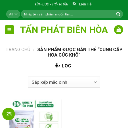
Skip
Liên Hệ
TÍN - ĐỨC - TRÍ - NHÂN
to
Tìm
content
kiếm:
TẤN PHÁT BIÊN HÒA
TRANG CHỦ
/
SẢN PHẨM ĐƯỢC GẮN THẺ “CUNG CẤP
HOA CÚC KHÔ”
LỌC
-2%