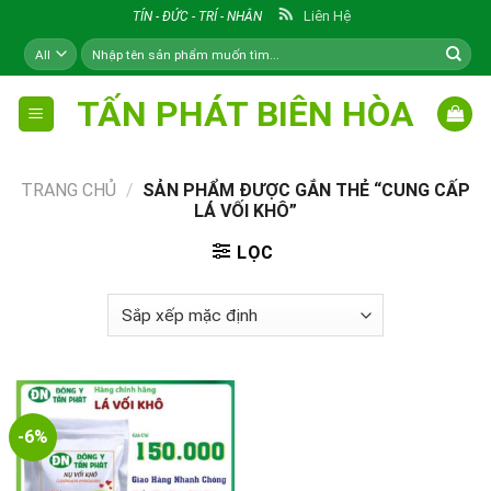
Skip
Liên Hệ
TÍN - ĐỨC - TRÍ - NHÂN
to
Tìm
content
kiếm:
TẤN PHÁT BIÊN HÒA
TRANG CHỦ
/
SẢN PHẨM ĐƯỢC GẮN THẺ “CUNG CẤP
LÁ VỐI KHÔ”
LỌC
-6%