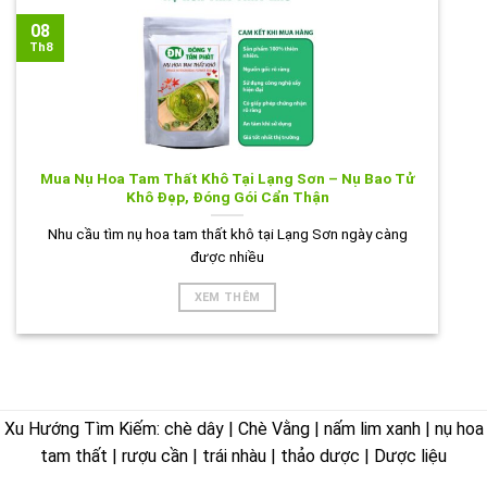
08
Th8
Mua Nụ Hoa Tam Thất Khô Tại Lạng Sơn – Nụ Bao Tử
Khô Đẹp, Đóng Gói Cẩn Thận
Nhu cầu tìm nụ hoa tam thất khô tại Lạng Sơn ngày càng
được nhiều
XEM THÊM
Xu Hướng Tìm Kiếm: chè dây | Chè Vằng | nấm lim xanh | nụ hoa
tam thất | rượu cần | trái nhàu | thảo dược | Dược liệu