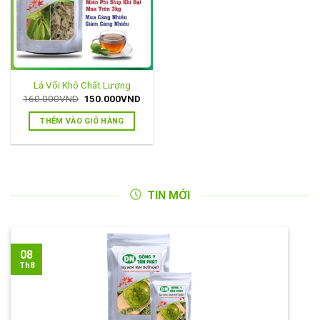
Lá Vối Khô Chất Lượng
Giá
Giá
160.000
VND
150.000
VND
gốc
hiện
là:
tại
THÊM VÀO GIỎ HÀNG
160.000VND.
là:
150.000VND.
TIN MỚI
08
Th8