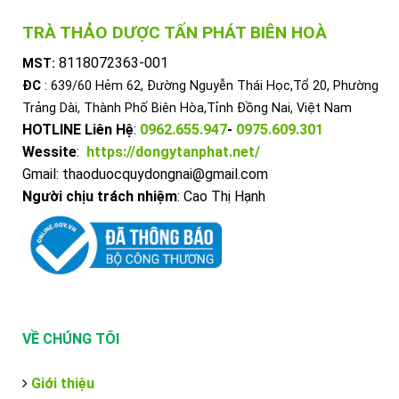
TRÀ THẢO DƯỢC TẤN PHÁT BIÊN HOÀ
8118072363-001
MST:
ĐC
: 639/60 Hẻm 62, Đường Nguyễn Thái Học,Tổ 20, Phường
Trảng Dài, Thành Phố Biên Hòa,Tỉnh Đồng Nai, Việt Nam
HOTLINE Liên Hệ
:
0962.655.947
-
0975.609.301
Wessite
:
https://dongytanphat.net/
Gmail: thaoduocquydongnai@gmail.com
Người chịu trách nhiệm
: Cao Thị Hạnh
VỀ CHÚNG TÔI
Giới thiệu