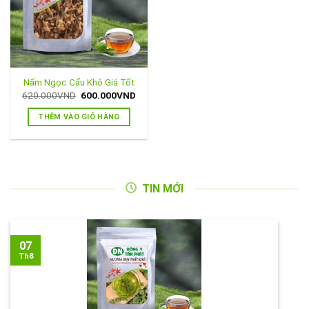
Nấm Ngọc Cẩu Khô Giá Tốt
Giá
Giá
620.000
VND
600.000
VND
gốc
hiện
là:
tại
THÊM VÀO GIỎ HÀNG
620.000VND.
là:
600.000VND.
TIN MỚI
07
Th8