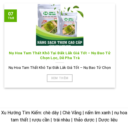
07
Th8
Nụ Hoa Tam Thất Khô Tại Đắk Lắk Giá Tốt – Nụ Bao Tử
Chọn Lọc, Dễ Pha Trà
Nụ Hoa Tam Thất Khô Tại Đắk Lắk Giá Tốt – Nụ Bao Tử Chọn
XEM THÊM
Xu Hướng Tìm Kiếm: chè dây | Chè Vằng | nấm lim xanh | nụ hoa
tam thất | rượu cần | trái nhàu | thảo dược | Dược liệu