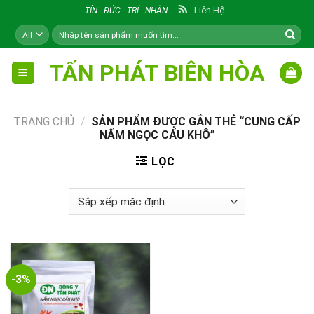
Skip
Liên Hệ
TÍN - ĐỨC - TRÍ - NHÂN
to
Tìm
content
kiếm:
TẤN PHÁT BIÊN HÒA
TRANG CHỦ
/
SẢN PHẨM ĐƯỢC GẮN THẺ “CUNG CẤP
NẤM NGỌC CẨU KHÔ”
LỌC
-3%