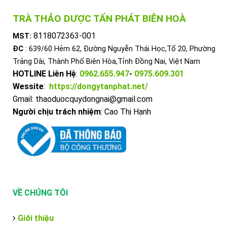
TRÀ THẢO DƯỢC TẤN PHÁT BIÊN HOÀ
8118072363-001
MST:
ĐC
: 639/60 Hẻm 62, Đường Nguyễn Thái Học,Tổ 20, Phường
Trảng Dài, Thành Phố Biên Hòa,Tỉnh Đồng Nai, Việt Nam
HOTLINE Liên Hệ
:
0962.655.947
-
0975.609.301
Wessite
:
https://dongytanphat.net/
Gmail: thaoduocquydongnai@gmail.com
Người chịu trách nhiệm
: Cao Thị Hạnh
VỀ CHÚNG TÔI
Giới thiệu