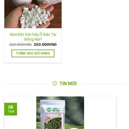
Mua Bột Sắn Dây Ở Đâu Tại
Đồng Nai?
Giá
Giá
260.000
VND
250.000
VND
gốc
hiện
là:
tại
THÊM VÀO GIỎ HÀNG
260.000VND.
là:
250.000VND.
TIN MỚI
08
Th8