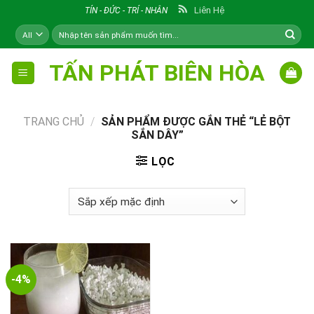
Skip
Liên Hệ
TÍN - ĐỨC - TRÍ - NHÂN
to
Tìm
content
kiếm:
TẤN PHÁT BIÊN HÒA
TRANG CHỦ
/
SẢN PHẨM ĐƯỢC GẮN THẺ “LẺ BỘT
SẮN DÂY”
LỌC
-4%