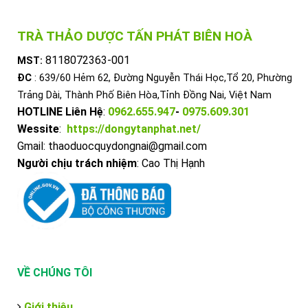
TRÀ THẢO DƯỢC TẤN PHÁT BIÊN HOÀ
8118072363-001
MST:
ĐC
: 639/60 Hẻm 62, Đường Nguyễn Thái Học,Tổ 20, Phường
Trảng Dài, Thành Phố Biên Hòa,Tỉnh Đồng Nai, Việt Nam
HOTLINE Liên Hệ
:
0962.655.947
-
0975.609.301
Wessite
:
https://dongytanphat.net/
Gmail: thaoduocquydongnai@gmail.com
Người chịu trách nhiệm
: Cao Thị Hạnh
VỀ CHÚNG TÔI
Giới thiệu