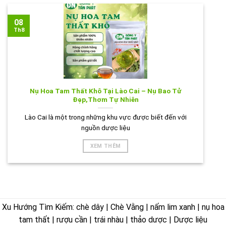
08
Th8
Nụ Hoa Tam Thất Khô Tại Lào Cai – Nụ Bao Tử
Đẹp,Thơm Tự Nhiên
Lào Cai là một trong những khu vực được biết đến với
nguồn dược liệu
XEM THÊM
Xu Hướng Tìm Kiếm: chè dây | Chè Vằng | nấm lim xanh | nụ hoa
tam thất | rượu cần | trái nhàu | thảo dược | Dược liệu