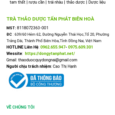
tam thất | rượu cần | trái nhàu | thảo dược | Dược liệu
TRÀ THẢO DƯỢC TẤN PHÁT BIÊN HOÀ
8118072363-001
MST:
ĐC
: 639/60 Hẻm 62, Đường Nguyễn Thái Học,Tổ 20, Phường
Trảng Dài, Thành Phố Biên Hòa,Tỉnh Đồng Nai, Việt Nam
HOTLINE Liên Hệ
:
0962.655.947
-
0975.609.301
Wessite
:
https://dongytanphat.net/
Gmail: thaoduocquydongnai@gmail.com
Người chịu trách nhiệm
: Cao Thị Hạnh
VỀ CHÚNG TÔI