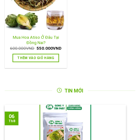
Mua Hoa Atiso Ở Đâu Tại
Đồng Nai?
Giá
Giá
600.000
VND
550.000
VND
gốc
hiện
là:
tại
THÊM VÀO GIỎ HÀNG
600.000VND.
là:
550.000VND.
TIN MỚI
06
Th8