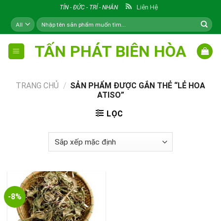
Skip
Liên Hệ
TÍN - ĐỨC - TRÍ - NHÂN
to
Tìm
content
kiếm:
TẤN PHÁT BIÊN HÒA
TRANG CHỦ
/
SẢN PHẨM ĐƯỢC GẮN THẺ “LẺ HOA
ATISO”
LỌC
-8%