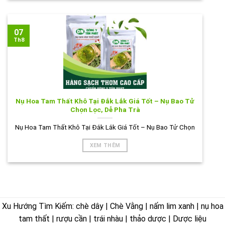
07
Th8
Nụ Hoa Tam Thất Khô Tại Đắk Lắk Giá Tốt – Nụ Bao Tử
Chọn Lọc, Dễ Pha Trà
Nụ Hoa Tam Thất Khô Tại Đắk Lắk Giá Tốt – Nụ Bao Tử Chọn
XEM THÊM
Xu Hướng Tìm Kiếm: chè dây | Chè Vằng | nấm lim xanh | nụ hoa
tam thất | rượu cần | trái nhàu | thảo dược | Dược liệu