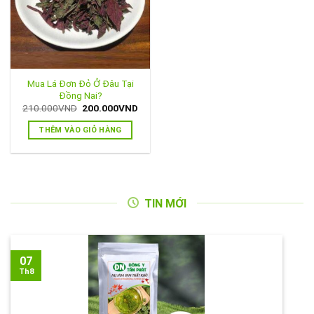
Mua Lá Đơn Đỏ Ở Đâu Tại
Đồng Nai?
Giá
Giá
210.000
VND
200.000
VND
gốc
hiện
là:
tại
THÊM VÀO GIỎ HÀNG
210.000VND.
là:
200.000VND.
TIN MỚI
07
Th8