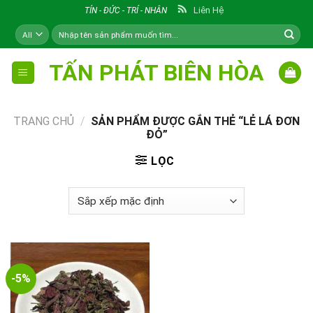
Skip
Liên Hệ
TÍN - ĐỨC - TRÍ - NHÂN
to
Tìm
content
kiếm:
TẤN PHÁT BIÊN HÒA
TRANG CHỦ
/
SẢN PHẨM ĐƯỢC GẮN THẺ “LẺ LÁ ĐƠN
ĐỎ”
LỌC
-5%