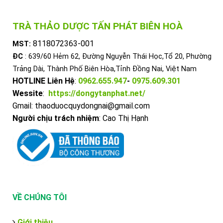
TRÀ THẢO DƯỢC TẤN PHÁT BIÊN HOÀ
8118072363-001
MST:
ĐC
: 639/60 Hẻm 62, Đường Nguyễn Thái Học,Tổ 20, Phường
Trảng Dài, Thành Phố Biên Hòa,Tỉnh Đồng Nai, Việt Nam
HOTLINE Liên Hệ
:
0962.655.947
-
0975.609.301
Wessite
:
https://dongytanphat.net/
Gmail: thaoduocquydongnai@gmail.com
Người chịu trách nhiệm
: Cao Thị Hạnh
VỀ CHÚNG TÔI
Giới thiệu