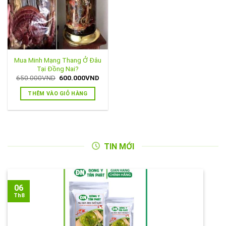
Mua Minh Mạng Thang Ở Đâu
Tại Đồng Nai?
Giá
Giá
650.000
VND
600.000
VND
gốc
hiện
là:
tại
THÊM VÀO GIỎ HÀNG
650.000VND.
là:
600.000VND.
TIN MỚI
06
Th8