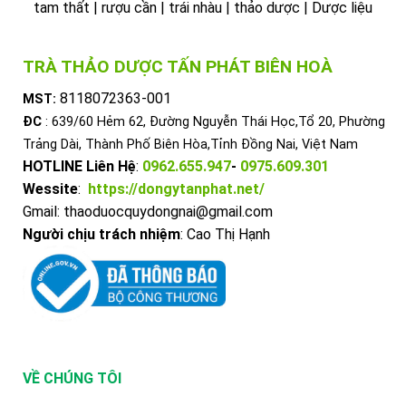
tam thất | rượu cần | trái nhàu | thảo dược | Dược liệu
TRÀ THẢO DƯỢC TẤN PHÁT BIÊN HOÀ
8118072363-001
MST:
ĐC
: 639/60 Hẻm 62, Đường Nguyễn Thái Học,Tổ 20, Phường
Trảng Dài, Thành Phố Biên Hòa,Tỉnh Đồng Nai, Việt Nam
HOTLINE Liên Hệ
:
0962.655.947
-
0975.609.301
Wessite
:
https://dongytanphat.net/
Gmail: thaoduocquydongnai@gmail.com
Người chịu trách nhiệm
: Cao Thị Hạnh
VỀ CHÚNG TÔI