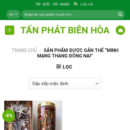
Skip
Liên Hệ
TÍN - ĐỨC - TRÍ - NHÂN
to
Tìm
content
kiếm:
TẤN PHÁT BIÊN HÒA
TRANG CHỦ
/
SẢN PHẨM ĐƯỢC GẮN THẺ “MINH
MẠNG THANG ĐỒNG NAI”
LỌC
-8%