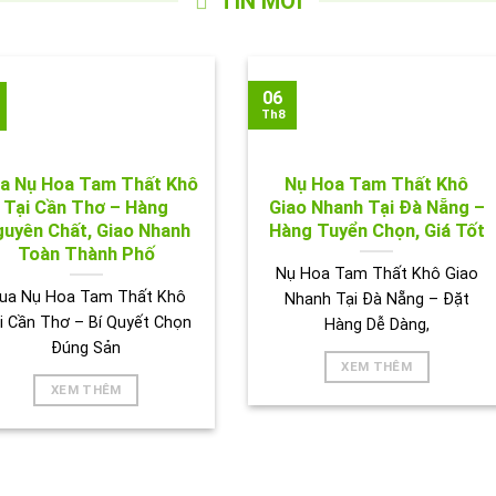
TIN MỚI
06
Th8
a Nụ Hoa Tam Thất Khô
Nụ Hoa Tam Thất Khô
Tại Cần Thơ – Hàng
Giao Nhanh Tại Đà Nẵng –
uyên Chất, Giao Nhanh
Hàng Tuyển Chọn, Giá Tốt
Toàn Thành Phố
Nụ Hoa Tam Thất Khô Giao
ua Nụ Hoa Tam Thất Khô
Nhanh Tại Đà Nẵng – Đặt
i Cần Thơ – Bí Quyết Chọn
Hàng Dễ Dàng,
Đúng Sản
XEM THÊM
XEM THÊM
ẢNH HOẠT ĐỘNG CỦA TRÀ THẢO DƯỢC TẤN PHÁT 