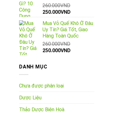
260.000
VND
Giá
Giá
250.000
VND
gốc
hiện
Mua Vỏ Quế Khô Ở Đâu
là:
tại
Uy Tín? Giá Tốt, Giao
260.000VND.
là:
Hàng Toàn Quốc
250.000VND.
260.000
VND
Giá
Giá
250.000
VND
gốc
hiện
là:
tại
DANH MỤC
260.000VND.
là:
250.000VND.
Chưa được phân loại
Dược Liệu
Thảo Dược Biên Hoà