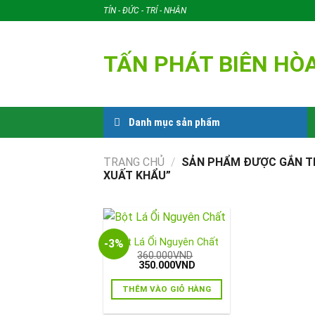
Skip
TÍN - ĐỨC - TRÍ - NHÂN
to
content
TẤN PHÁT BIÊN HÒ
Danh mục sản phẩm
TRANG CHỦ
/
SẢN PHẨM ĐƯỢC GẮN THẺ
XUẤT KHẨU”
Bột Lá Ổi Nguyên Chất
-3%
360.000
VND
Giá
Giá
350.000
VND
gốc
hiện
là:
tại
THÊM VÀO GIỎ HÀNG
360.000VND.
là:
350.000VND.