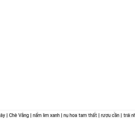
 | Chè Vằng | nấm lim xanh | nụ hoa tam thất | rượu cần | trái n