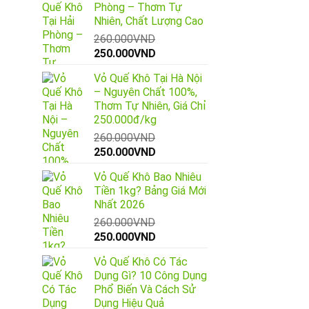
Phòng – Thơm Tự
Nhiên, Chất Lượng Cao
260.000
VND
Giá
Giá
250.000
VND
gốc
hiện
Vỏ Quế Khô Tại Hà Nội
là:
tại
– Nguyên Chất 100%,
260.000VND.
là:
Thơm Tự Nhiên, Giá Chỉ
250.000VND.
250.000đ/kg
260.000
VND
Giá
Giá
250.000
VND
gốc
hiện
Vỏ Quế Khô Bao Nhiêu
là:
tại
Tiền 1kg? Bảng Giá Mới
260.000VND.
là:
Nhất 2026
250.000VND.
260.000
VND
Giá
Giá
250.000
VND
gốc
hiện
Vỏ Quế Khô Có Tác
là:
tại
Dụng Gì? 10 Công Dụng
260.000VND.
là:
Phổ Biến Và Cách Sử
250.000VND.
Dụng Hiệu Quả