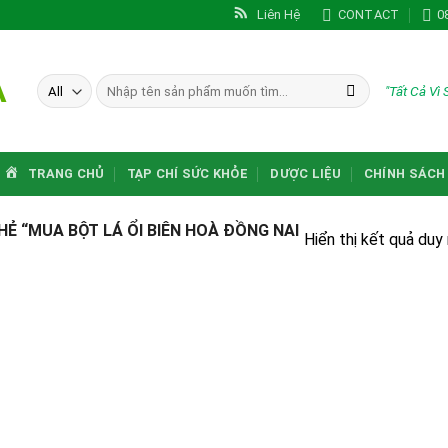
Liên Hệ
CONTACT
0
A
Tìm
"Tất Cả Vì
kiếm:
TRANG CHỦ
TẠP CHÍ SỨC KHỎE
DƯỢC LIỆU
CHÍNH SÁCH
 “MUA BỘT LÁ ỔI BIÊN HOÀ ĐỒNG NAI
Hiển thị kết quả duy