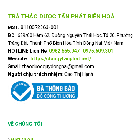
TRÀ THẢO DƯỢC TẤN PHÁT BIÊN HOÀ
8118072363-001
MST:
ĐC
: 639/60 Hẻm 62, Đường Nguyễn Thái Học,Tổ 20, Phường
Trảng Dài, Thành Phố Biên Hòa,Tỉnh Đồng Nai, Việt Nam
HOTLINE Liên Hệ
:
0962.655.947
-
0975.609.301
Wessite
:
https://dongytanphat.net/
Gmail: thaoduocquydongnai@gmail.com
Người chịu trách nhiệm
: Cao Thị Hạnh
VỀ CHÚNG TÔI
Giới thiệu