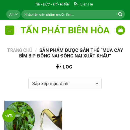
Skip
Liên Hệ
TÍN - ĐỨC - TRÍ - NHÂN
to
Tìm
content
kiếm:
TẤN PHÁT BIÊN HÒA
TRANG CHỦ
/
SẢN PHẨM ĐƯỢC GẮN THẺ “MUA CÂY
BÌM BỊP ĐỒNG NAI ĐỒNG NAI XUẤT KHẨU”
LỌC
-5%