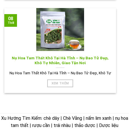
08
Th8
Nụ Hoa Tam Thất Khô Tại Hà Tĩnh – Nụ Bao Tử Đẹp,
Khô Tự Nhiên, Giao Tận Nơi
Nụ Hoa Tam Thất Khô Tại Hà Tĩnh – Nụ Bao Tử Đẹp, Khô Tự
XEM THÊM
Xu Hướng Tìm Kiếm: chè dây | Chè Vằng | nấm lim xanh | nụ hoa
tam thất | rượu cần | trái nhàu | thảo dược | Dược liệu