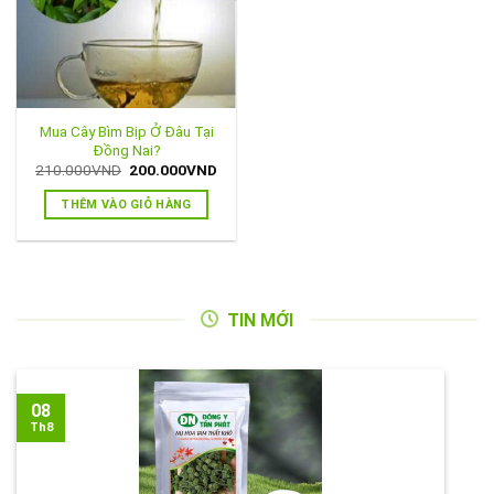
Mua Cây Bìm Bịp Ở Đâu Tại
Đồng Nai?
Giá
Giá
210.000
VND
200.000
VND
gốc
hiện
là:
tại
THÊM VÀO GIỎ HÀNG
210.000VND.
là:
200.000VND.
TIN MỚI
08
Th8