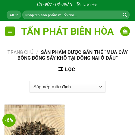
Skip
Liên Hệ
TÍN - ĐỨC - TRÍ - NHÂN
to
Tìm
content
kiếm:
TẤN PHÁT BIÊN HÒA
TRANG CHỦ
/
SẢN PHẨM ĐƯỢC GẮN THẺ “MUA CÂY
BỒNG BÔNG SẤY KHÔ TẠI ĐỒNG NAI Ở ĐÂU”
LỌC
-6%