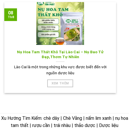
08
Th8
Nụ Hoa Tam Thất Khô Tại Lào Cai – Nụ Bao Tử
Đẹp,Thơm Tự Nhiên
Lào Cai là một trong những khu vực được biết đến với
nguồn dược liệu
XEM THÊM
Xu Hướng Tìm Kiếm: chè dây | Chè Vằng | nấm lim xanh | nụ hoa
tam thất | rượu cần | trái nhàu | thảo dược | Dược liệu