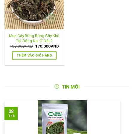
Mua Cây Bồng Bông Sấy Khô
Tại Đồng Nai Ở Đâu?
Giá
Giá
180.000
VND
170.000
VND
gốc
hiện
là:
tại
THÊM VÀO GIỎ HÀNG
180.000VND.
là:
170.000VND.
TIN MỚI
08
Th8