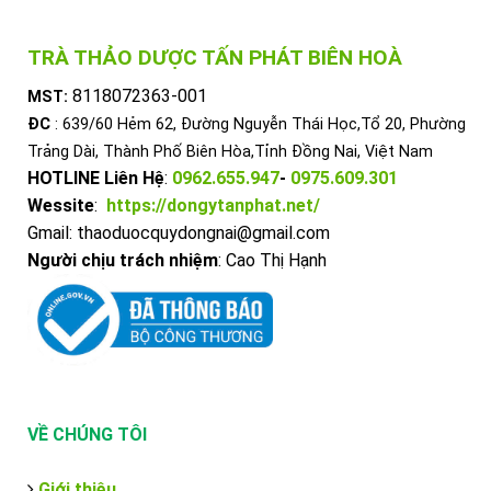
TRÀ THẢO DƯỢC TẤN PHÁT BIÊN HOÀ
8118072363-001
MST:
ĐC
: 639/60 Hẻm 62, Đường Nguyễn Thái Học,Tổ 20, Phường
Trảng Dài, Thành Phố Biên Hòa,Tỉnh Đồng Nai, Việt Nam
HOTLINE Liên Hệ
:
0962.655.947
-
0975.609.301
Wessite
:
https://dongytanphat.net/
Gmail: thaoduocquydongnai@gmail.com
Người chịu trách nhiệm
: Cao Thị Hạnh
VỀ CHÚNG TÔI
Giới thiệu