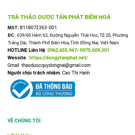
TRÀ THẢO DƯỢC TẤN PHÁT BIÊN HOÀ
8118072363-001
MST:
ĐC
: 639/60 Hẻm 62, Đường Nguyễn Thái Học,Tổ 20, Phường
Trảng Dài, Thành Phố Biên Hòa,Tỉnh Đồng Nai, Việt Nam
HOTLINE Liên Hệ
:
0962.655.947
-
0975.609.301
Wessite
:
https://dongytanphat.net/
Gmail: thaoduocquydongnai@gmail.com
Người chịu trách nhiệm
: Cao Thị Hạnh
VỀ CHÚNG TÔI