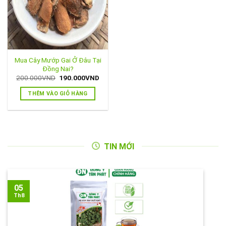
Mua Cây Mướp Gai Ở Đâu Tại
Đồng Nai?
Giá
Giá
200.000
VND
190.000
VND
gốc
hiện
là:
tại
THÊM VÀO GIỎ HÀNG
200.000VND.
là:
190.000VND.
TIN MỚI
05
Th8