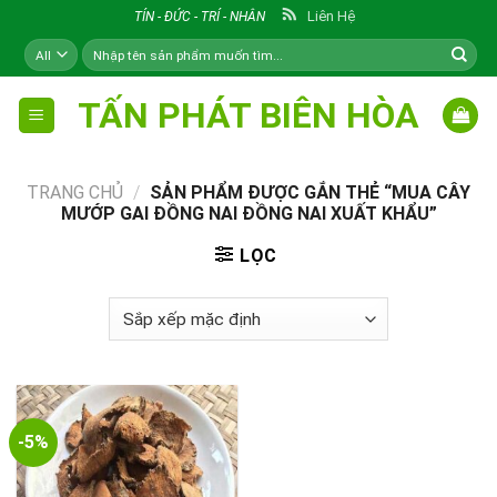
Skip
Liên Hệ
TÍN - ĐỨC - TRÍ - NHÂN
to
Tìm
content
kiếm:
TẤN PHÁT BIÊN HÒA
TRANG CHỦ
/
SẢN PHẨM ĐƯỢC GẮN THẺ “MUA CÂY
MƯỚP GAI ĐỒNG NAI ĐỒNG NAI XUẤT KHẨU”
LỌC
-5%