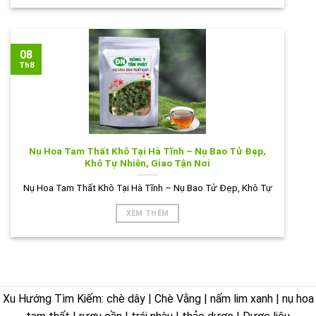
08
Th8
Nụ Hoa Tam Thất Khô Tại Hà Tĩnh – Nụ Bao Tử Đẹp,
Khô Tự Nhiên, Giao Tận Nơi
Nụ Hoa Tam Thất Khô Tại Hà Tĩnh – Nụ Bao Tử Đẹp, Khô Tự
XEM THÊM
Xu Hướng Tìm Kiếm: chè dây | Chè Vằng | nấm lim xanh | nụ hoa