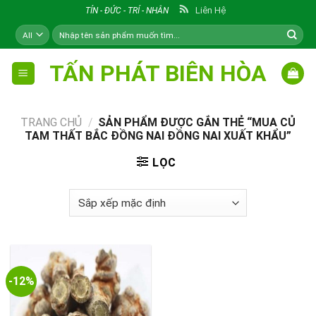
Skip
Liên Hệ
TÍN - ĐỨC - TRÍ - NHÂN
to
Tìm
content
kiếm:
TẤN PHÁT BIÊN HÒA
TRANG CHỦ
/
SẢN PHẨM ĐƯỢC GẮN THẺ “MUA CỦ
TAM THẤT BẮC ĐỒNG NAI ĐỒNG NAI XUẤT KHẨU”
LỌC
-12%