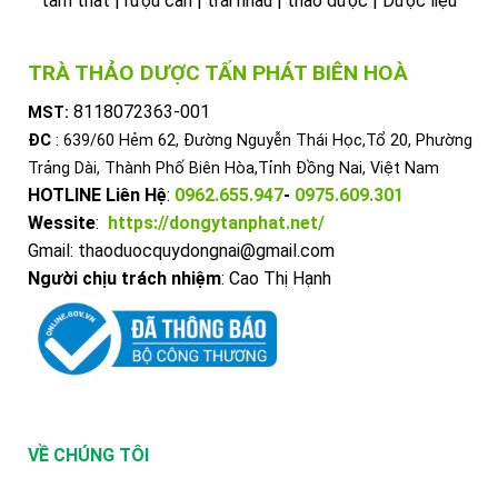
tam thất | rượu cần | trái nhàu | thảo dược | Dược liệu
TRÀ THẢO DƯỢC TẤN PHÁT BIÊN HOÀ
8118072363-001
MST:
ĐC
: 639/60 Hẻm 62, Đường Nguyễn Thái Học,Tổ 20, Phường
Trảng Dài, Thành Phố Biên Hòa,Tỉnh Đồng Nai, Việt Nam
HOTLINE Liên Hệ
:
0962.655.947
-
0975.609.301
Wessite
:
https://dongytanphat.net/
Gmail: thaoduocquydongnai@gmail.com
Người chịu trách nhiệm
: Cao Thị Hạnh
VỀ CHÚNG TÔI