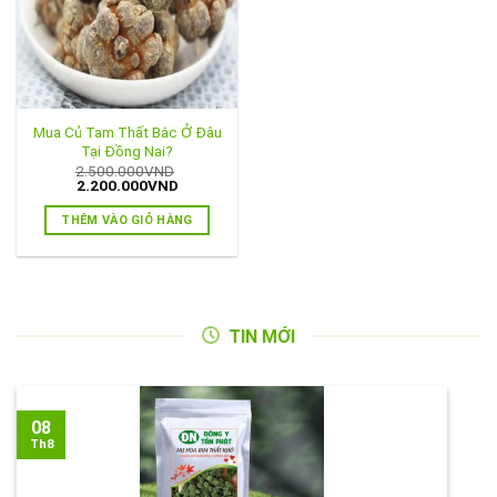
Mua Củ Tam Thất Bắc Ở Đâu
Tại Đồng Nai?
2.500.000
VND
Giá
Giá
2.200.000
VND
gốc
hiện
là:
tại
THÊM VÀO GIỎ HÀNG
2.500.000VND.
là:
2.200.000VND.
TIN MỚI
08
Th8