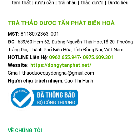
tam thất | rượu cần | trái nhàu | thảo dược | Dược liệu
TRÀ THẢO DƯỢC TẤN PHÁT BIÊN HOÀ
8118072363-001
MST:
ĐC
: 639/60 Hẻm 62, Đường Nguyễn Thái Học,Tổ 20, Phường
Trảng Dài, Thành Phố Biên Hòa,Tỉnh Đồng Nai, Việt Nam
HOTLINE Liên Hệ
:
0962.655.947
-
0975.609.301
Wessite
:
https://dongytanphat.net/
Gmail: thaoduocquydongnai@gmail.com
Người chịu trách nhiệm
: Cao Thị Hạnh
VỀ CHÚNG TÔI