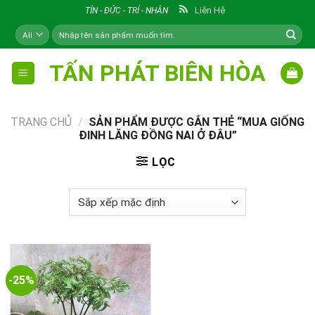
Skip
Liên Hệ
TÍN - ĐỨC - TRÍ - NHÂN
to
Tìm
content
kiếm:
TẤN PHÁT BIÊN HÒA
TRANG CHỦ
/
SẢN PHẨM ĐƯỢC GẮN THẺ “MUA GIỐNG
ĐINH LĂNG ĐỒNG NAI Ở ĐÂU”
LỌC
-25%