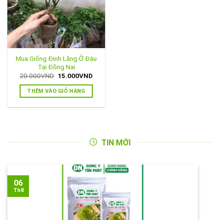
Mua Giống Đinh Lăng Ở Đâu
Tại Đồng Nai
Giá
Giá
20.000
VND
15.000
VND
gốc
hiện
là:
tại
THÊM VÀO GIỎ HÀNG
20.000VND.
là:
15.000VND.
TIN MỚI
06
Th8