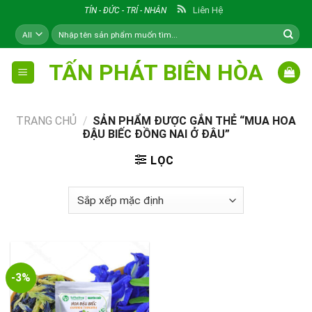
Skip
Liên Hệ
TÍN - ĐỨC - TRÍ - NHÂN
to
Tìm
content
kiếm:
TẤN PHÁT BIÊN HÒA
TRANG CHỦ
/
SẢN PHẨM ĐƯỢC GẮN THẺ “MUA HOA
ĐẬU BIẾC ĐỒNG NAI Ở ĐÂU”
LỌC
-3%