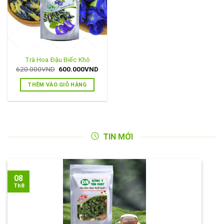
Trà Hoa Đậu Biếc Khô
Giá
Giá
620.000
VND
600.000
VND
gốc
hiện
là:
tại
THÊM VÀO GIỎ HÀNG
620.000VND.
là:
600.000VND.
TIN MỚI
08
Th8