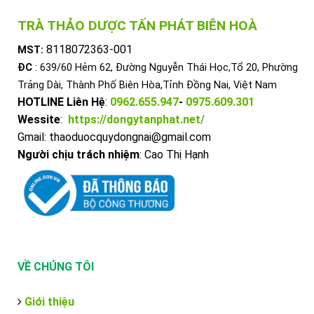
TRÀ THẢO DƯỢC TẤN PHÁT BIÊN HOÀ
8118072363-001
MST:
ĐC
: 639/60 Hẻm 62, Đường Nguyễn Thái Học,Tổ 20, Phường
Trảng Dài, Thành Phố Biên Hòa,Tỉnh Đồng Nai, Việt Nam
HOTLINE Liên Hệ
:
0962.655.947
-
0975.609.301
Wessite
:
https://dongytanphat.net/
Gmail: thaoduocquydongnai@gmail.com
Người chịu trách nhiệm
: Cao Thị Hạnh
VỀ CHÚNG TÔI
Giới thiệu