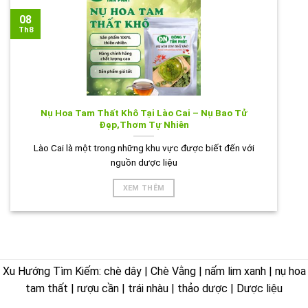
08
Th8
Nụ Hoa Tam Thất Khô Tại Lào Cai – Nụ Bao Tử
Đẹp,Thơm Tự Nhiên
Lào Cai là một trong những khu vực được biết đến với
nguồn dược liệu
XEM THÊM
Xu Hướng Tìm Kiếm: chè dây | Chè Vằng | nấm lim xanh | nụ hoa
tam thất | rượu cần | trái nhàu | thảo dược | Dược liệu