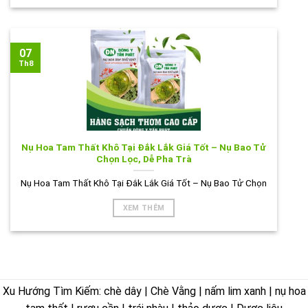
07
Th8
Nụ Hoa Tam Thất Khô Tại Đắk Lắk Giá Tốt – Nụ Bao Tử
Chọn Lọc, Dễ Pha Trà
Nụ Hoa Tam Thất Khô Tại Đắk Lắk Giá Tốt – Nụ Bao Tử Chọn
XEM THÊM
Xu Hướng Tìm Kiếm: chè dây | Chè Vằng | nấm lim xanh | nụ hoa