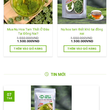
Mua Nụ Hoa Tam Thất Ở Đâu
Nụ hoa tam thất khô tại đồng
Tại Đồng Nai?
nai
1.550.000
VND
1.550.000
VND
Giá
Giá
Giá
Giá
1.500.000
VND
1.500.000
VND
gốc
hiện
gốc
hiện
là:
tại
là:
tại
THÊM VÀO GIỎ HÀNG
THÊM VÀO GIỎ HÀNG
1.550.000VND.
là:
1.550.000VND.
là:
1.500.000VND.
1.500.000
TIN MỚI
07
Th8