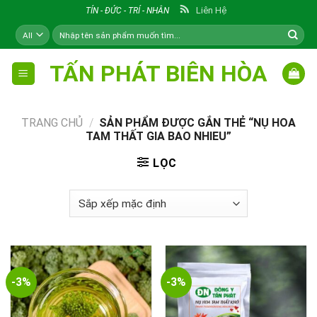
Skip
Liên Hệ
TÍN - ĐỨC - TRÍ - NHÂN
to
Tìm
content
kiếm:
TẤN PHÁT BIÊN HÒA
TRANG CHỦ
/
SẢN PHẨM ĐƯỢC GẮN THẺ “NỤ HOA
TAM THẤT GIA BAO NHIEU”
LỌC
-3%
-3%