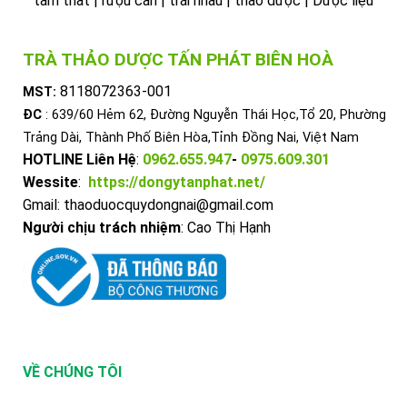
tam thất | rượu cần | trái nhàu | thảo dược | Dược liệu
TRÀ THẢO DƯỢC TẤN PHÁT BIÊN HOÀ
8118072363-001
MST:
ĐC
: 639/60 Hẻm 62, Đường Nguyễn Thái Học,Tổ 20, Phường
Trảng Dài, Thành Phố Biên Hòa,Tỉnh Đồng Nai, Việt Nam
HOTLINE Liên Hệ
:
0962.655.947
-
0975.609.301
Wessite
:
https://dongytanphat.net/
Gmail: thaoduocquydongnai@gmail.com
Người chịu trách nhiệm
: Cao Thị Hạnh
VỀ CHÚNG TÔI