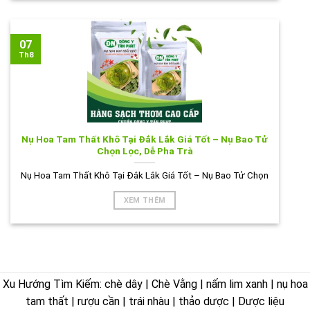
07
Th8
Nụ Hoa Tam Thất Khô Tại Đắk Lắk Giá Tốt – Nụ Bao Tử
Chọn Lọc, Dễ Pha Trà
Nụ Hoa Tam Thất Khô Tại Đắk Lắk Giá Tốt – Nụ Bao Tử Chọn
XEM THÊM
Xu Hướng Tìm Kiếm: chè dây | Chè Vằng | nấm lim xanh | nụ hoa
tam thất | rượu cần | trái nhàu | thảo dược | Dược liệu