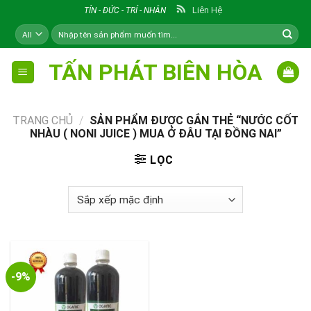
Skip
Liên Hệ
TÍN - ĐỨC - TRÍ - NHÂN
to
Tìm
content
kiếm:
TẤN PHÁT BIÊN HÒA
TRANG CHỦ
/
SẢN PHẨM ĐƯỢC GẮN THẺ “NƯỚC CỐT
NHÀU ( NONI JUICE ) MUA Ở ĐÂU TẠI ĐỒNG NAI”
LỌC
-9%