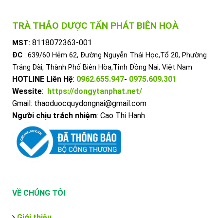
TRÀ THẢO DƯỢC TẤN PHÁT BIÊN HOÀ
8118072363-001
MST:
ĐC
: 639/60 Hẻm 62, Đường Nguyễn Thái Học,Tổ 20, Phường
Trảng Dài, Thành Phố Biên Hòa,Tỉnh Đồng Nai, Việt Nam
HOTLINE Liên Hệ
:
0962.655.947
-
0975.609.301
Wessite
:
https://dongytanphat.net/
Gmail: thaoduocquydongnai@gmail.com
Người chịu trách nhiệm
: Cao Thị Hạnh
VỀ CHÚNG TÔI
Giới thiệu