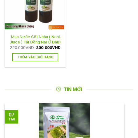
Mua Nước Cốt Nhàu ( Noni
Juice ) Tại Đồng Nai Ở Đâu?
Giá
Giá
220.000
VND
200.000
VND
gốc
hiện
là:
tại
THÊM VÀO GIỎ HÀNG
220.000VND.
là:
200.000VND.
TIN MỚI
07
Th8