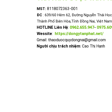
8118072363-001
MST:
ĐC
: 639/60 Hẻm 62, Đường Nguyễn Thái Học,
Thành Phố Biên Hòa,Tỉnh Đồng Nai, Việt Nam
HOTLINE Liên Hệ
:
0962.655.947
-
0975.60
Wessite
:
https://dongytanphat.net/
Gmail: thaoduocquydongnai@gmail.com
Người chịu trách nhiệm
: Cao Thị Hạnh