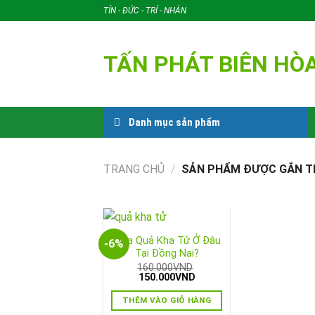
Skip
TÍN - ĐỨC - TRÍ - NHÂN
to
content
TẤN PHÁT BIÊN HÒ
Danh mục sản phẩm
TRANG CHỦ
/
SẢN PHẨM ĐƯỢC GẮN THẺ
Mua Quả Kha Tử Ở Đâu
-6%
Tại Đồng Nai?
160.000
VND
Giá
Giá
150.000
VND
gốc
hiện
là:
tại
THÊM VÀO GIỎ HÀNG
160.000VND.
là: