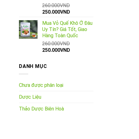
260.000
VND
Giá
Giá
250.000
VND
gốc
hiện
Mua Vỏ Quế Khô Ở Đâu
là:
tại
Uy Tín? Giá Tốt, Giao
260.000VND.
là:
Hàng Toàn Quốc
250.000VND.
260.000
VND
Giá
Giá
250.000
VND
gốc
hiện
là:
tại
DANH MỤC
260.000VND.
là:
250.000VND.
Chưa được phân loại
Dược Liệu
Thảo Dược Biên Hoà