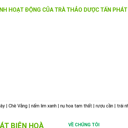
ẢNH HOẠT ĐỘNG CỦA TRÀ THẢO DƯỢC TẤN PHÁT 
 | Chè Vằng | nấm lim xanh | nụ hoa tam thất | rượu cần | trái n
ÁT BIÊN HOÀ
VỀ CHÚNG TÔI