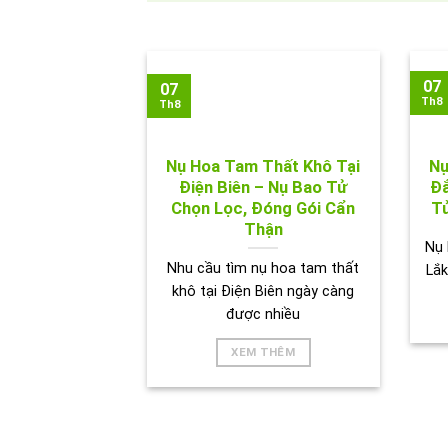
07
07
Th8
Th8
Nụ Hoa Tam Thất Khô Tại
Nụ
Điện Biên – Nụ Bao Tử
Đắ
Chọn Lọc, Đóng Gói Cẩn
Tử
Thận
Nụ 
Nhu cầu tìm nụ hoa tam thất
Lắk
khô tại Điện Biên ngày càng
được nhiều
XEM THÊM