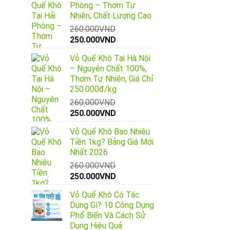
Phòng – Thơm Tự
Nhiên, Chất Lượng Cao
260.000
VND
Giá
Giá
250.000
VND
gốc
hiện
Vỏ Quế Khô Tại Hà Nội
là:
tại
– Nguyên Chất 100%,
260.000VND.
là:
Thơm Tự Nhiên, Giá Chỉ
250.000VND.
250.000đ/kg
260.000
VND
Giá
Giá
250.000
VND
gốc
hiện
Vỏ Quế Khô Bao Nhiêu
là:
tại
Tiền 1kg? Bảng Giá Mới
260.000VND.
là:
Nhất 2026
250.000VND.
260.000
VND
Giá
Giá
250.000
VND
gốc
hiện
Vỏ Quế Khô Có Tác
là:
tại
Dụng Gì? 10 Công Dụng
260.000VND.
là:
Phổ Biến Và Cách Sử
250.000VND.
Dụng Hiệu Quả