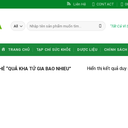
Liên Hệ
CONTACT
0
A
Tìm
"Tất Cả Vì
kiếm:
TRANG CHỦ
TẠP CHÍ SỨC KHỎE
DƯỢC LIỆU
CHÍNH SÁCH
Hiển thị kết quả duy
 “QUẢ KHA TỬ GIA BAO NHIEU”