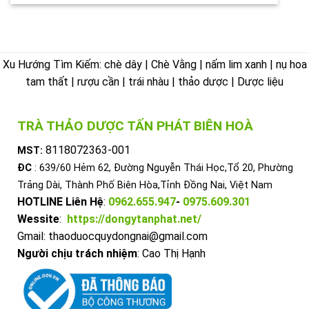
Xu Hướng Tìm Kiếm: chè dây | Chè Vằng | nấm lim xanh | nụ hoa
tam thất | rượu cần | trái nhàu | thảo dược | Dược liệu
TRÀ THẢO DƯỢC TẤN PHÁT BIÊN HOÀ
8118072363-001
MST:
ĐC
: 639/60 Hẻm 62, Đường Nguyễn Thái Học,Tổ 20, Phường
Trảng Dài, Thành Phố Biên Hòa,Tỉnh Đồng Nai, Việt Nam
HOTLINE Liên Hệ
:
0962.655.947
-
0975.609.301
Wessite
:
https://dongytanphat.net/
Gmail: thaoduocquydongnai@gmail.com
Người chịu trách nhiệm
: Cao Thị Hạnh