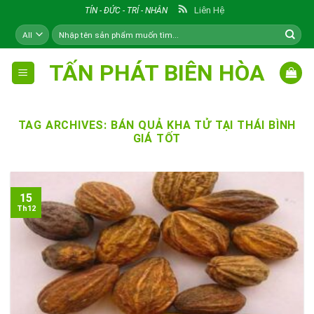
Skip
Liên Hệ
TÍN - ĐỨC - TRÍ - NHÂN
to
Tìm
content
kiếm:
TẤN PHÁT BIÊN HÒA
TAG ARCHIVES:
BÁN QUẢ KHA TỬ TẠI THÁI BÌNH
GIÁ TỐT
15
Th12