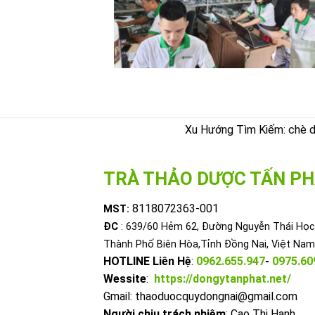
Xu Hướng Tìm Kiếm: chè dây
TRÀ THẢO DƯỢC TẤN PH
8118072363-001
MST:
ĐC
: 639/60 Hẻm 62, Đường Nguyễn Thái Học,
Thành Phố Biên Hòa,Tỉnh Đồng Nai, Việt Nam
HOTLINE Liên Hệ
:
0962.655.947
-
0975.60
Wessite
:
https://dongytanphat.net/
Gmail: thaoduocquydongnai@gmail.com
Người chịu trách nhiệm
: Cao Thị Hạnh