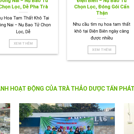
Đồng Nai – Nụ Bao Tử
Điện Biên – Nụ Bao Tử
Chọn Lọc, Dễ Pha Trà
Chọn Lọc, Đóng Gói Cẩn
Thận
ụ Hoa Tam Thất Khô Tại
Nhu cầu tìm nụ hoa tam thất
ồng Nai – Nụ Bao Tử Chọn
khô tại Điện Biên ngày càng
Lọc, Dễ
được nhiều
XEM THÊM
XEM THÊM
ẢNH HOẠT ĐỘNG CỦA TRÀ THẢO DƯỢC TẤN PHÁT