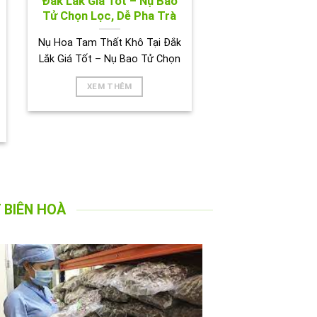
Đắk Lắk Giá Tốt – Nụ Bao
Tử Chọn Lọc, Dễ Pha Trà
Nụ Hoa Tam Thất Khô Tại Đắk
Lắk Giá Tốt – Nụ Bao Tử Chọn
XEM THÊM
 BIÊN HOÀ