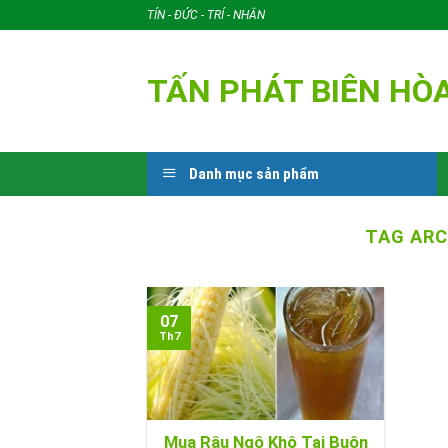
Skip
TÍN - ĐỨC - TRÍ - NHÂN
to
content
TẤN PHÁT BIÊN HÒ
Danh mục sản phẩm
TAG ARC
07
Th7
Mua Râu Ngô Khô Tại Buôn