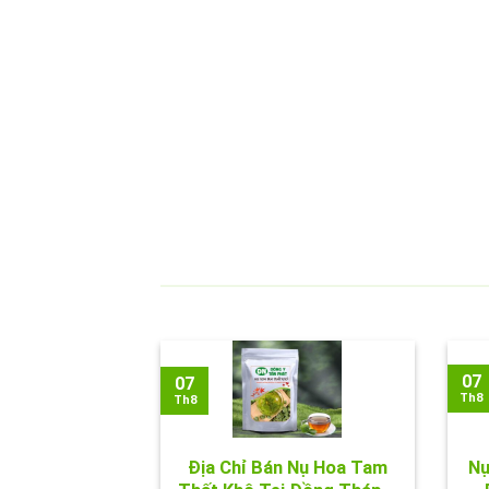
07
07
Th8
Th8
Địa Chỉ Bán Nụ Hoa Tam
Nụ