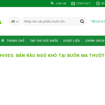
Liên Hệ
CONTACT
08
A
Tìm
"Tất Cả Vì
kiếm:
TRANG CHỦ
TẠP CHÍ SỨC KHỎE
DƯỢC LIỆU
CHÍNH SÁCH
HIVES:
BÁN RÂU NGÔ KHÔ TẠI BUÔN MA THUỘT