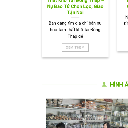
Thất Khô Tại Đồng Tháp –
Nụ Bao Tử Chọn Lọc, Giao
Tận Nơi
N
Bạn đang tìm địa chỉ bán nụ
Đ
hoa tam thất khô tại Đồng
Tháp để
XEM THÊM
HÌNH 