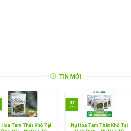
TIN MỚI
07
Th8
 Hoa Tam Thất Khô Tại
Nụ Hoa Tam Thất Khô Tại