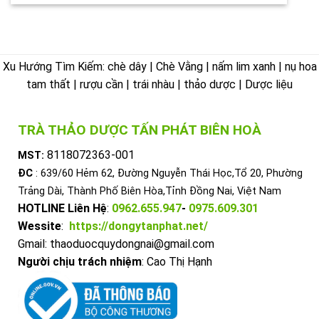
Xu Hướng Tìm Kiếm: chè dây | Chè Vằng | nấm lim xanh | nụ hoa
tam thất | rượu cần | trái nhàu | thảo dược | Dược liệu
TRÀ THẢO DƯỢC TẤN PHÁT BIÊN HOÀ
8118072363-001
MST:
ĐC
: 639/60 Hẻm 62, Đường Nguyễn Thái Học,Tổ 20, Phường
Trảng Dài, Thành Phố Biên Hòa,Tỉnh Đồng Nai, Việt Nam
HOTLINE Liên Hệ
:
0962.655.947
-
0975.609.301
Wessite
:
https://dongytanphat.net/
Gmail: thaoduocquydongnai@gmail.com
Người chịu trách nhiệm
: Cao Thị Hạnh