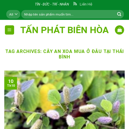
Skip
Liên Hệ
TÍN - ĐỨC - TRÍ - NHÂN
to
Tìm
content
kiếm:
TẤN PHÁT BIÊN HÒA
TAG ARCHIVES:
CÂY AN XOA MUA Ở ĐÂU TẠI THÁI
BÌNH
10
Th10