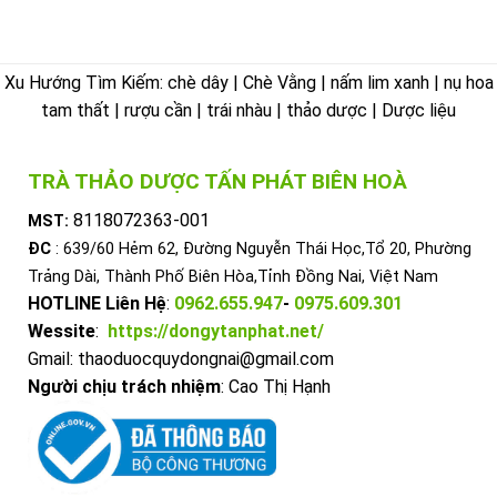
Xu Hướng Tìm Kiếm: chè dây | Chè Vằng | nấm lim xanh | nụ hoa
tam thất | rượu cần | trái nhàu | thảo dược | Dược liệu
TRÀ THẢO DƯỢC TẤN PHÁT BIÊN HOÀ
8118072363-001
MST:
ĐC
: 639/60 Hẻm 62, Đường Nguyễn Thái Học,Tổ 20, Phường
Trảng Dài, Thành Phố Biên Hòa,Tỉnh Đồng Nai, Việt Nam
HOTLINE Liên Hệ
:
0962.655.947
-
0975.609.301
Wessite
:
https://dongytanphat.net/
Gmail: thaoduocquydongnai@gmail.com
Người chịu trách nhiệm
: Cao Thị Hạnh