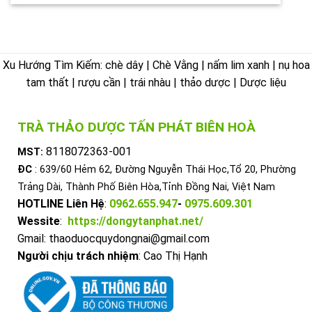
Xu Hướng Tìm Kiếm: chè dây | Chè Vằng | nấm lim xanh | nụ hoa
tam thất | rượu cần | trái nhàu | thảo dược | Dược liệu
TRÀ THẢO DƯỢC TẤN PHÁT BIÊN HOÀ
8118072363-001
MST:
ĐC
: 639/60 Hẻm 62, Đường Nguyễn Thái Học,Tổ 20, Phường
Trảng Dài, Thành Phố Biên Hòa,Tỉnh Đồng Nai, Việt Nam
HOTLINE Liên Hệ
:
0962.655.947
-
0975.609.301
Wessite
:
https://dongytanphat.net/
Gmail: thaoduocquydongnai@gmail.com
Người chịu trách nhiệm
: Cao Thị Hạnh