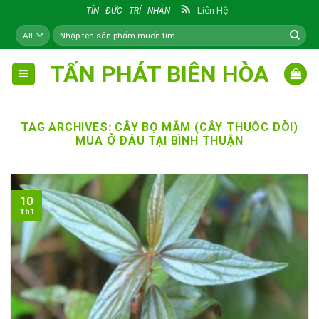
Skip
Liên Hệ
TÍN - ĐỨC - TRÍ - NHÂN
to
Tìm
content
kiếm:
TẤN PHÁT BIÊN HÒA
TAG ARCHIVES:
CÂY BỌ MẮM (CÂY THUỐC DÒI)
MUA Ở ĐÂU TẠI BÌNH THUẬN
10
Th1