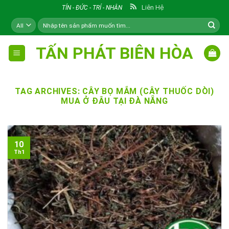
Skip
Liên Hệ
TÍN - ĐỨC - TRÍ - NHÂN
to
Tìm
content
kiếm:
TẤN PHÁT BIÊN HÒA
TAG ARCHIVES:
CÂY BỌ MẮM (CÂY THUỐC DÒI)
MUA Ở ĐÂU TẠI ĐÀ NẴNG
10
Th1