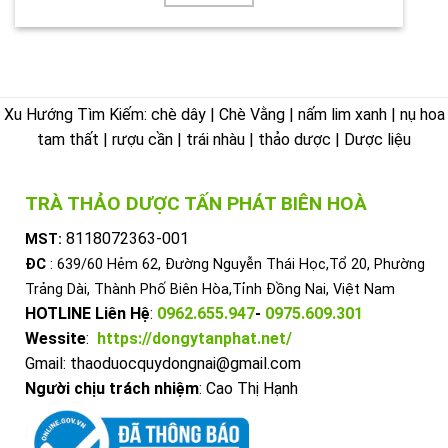
Xu Hướng Tìm Kiếm: chè dây | Chè Vằng | nấm lim xanh | nụ hoa
tam thất | rượu cần | trái nhàu | thảo dược | Dược liệu
TRÀ THẢO DƯỢC TẤN PHÁT BIÊN HOÀ
8118072363-001
MST:
ĐC
: 639/60 Hẻm 62, Đường Nguyễn Thái Học,Tổ 20, Phường
Trảng Dài, Thành Phố Biên Hòa,Tỉnh Đồng Nai, Việt Nam
HOTLINE Liên Hệ
:
0962.655.947
-
0975.609.301
Wessite
:
https://dongytanphat.net/
Gmail: thaoduocquydongnai@gmail.com
Người chịu trách nhiệm
: Cao Thị Hạnh