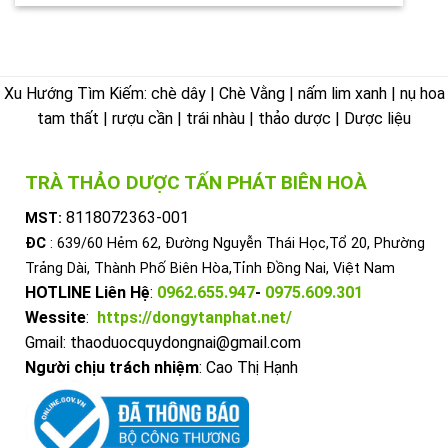
Xu Hướng Tìm Kiếm: chè dây | Chè Vằng | nấm lim xanh | nụ hoa
tam thất | rượu cần | trái nhàu | thảo dược | Dược liệu
TRÀ THẢO DƯỢC TẤN PHÁT BIÊN HOÀ
8118072363-001
MST:
ĐC
: 639/60 Hẻm 62, Đường Nguyễn Thái Học,Tổ 20, Phường
Trảng Dài, Thành Phố Biên Hòa,Tỉnh Đồng Nai, Việt Nam
HOTLINE Liên Hệ
:
0962.655.947
-
0975.609.301
Wessite
:
https://dongytanphat.net/
Gmail: thaoduocquydongnai@gmail.com
Người chịu trách nhiệm
: Cao Thị Hạnh