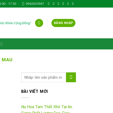
8:00 - 17:30
0962655947
 Sức Khỏe Cộng Đồng"
ĐĂNG NHẬP
À MAU
BÀI VIẾT MỚI
Nụ Hoa Tam Thất Khô Tại An