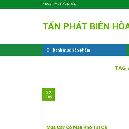
Skip
TÍN - ĐỨC - TRÍ - NHÂN
to
content
TẤN PHÁT BIÊN HÒ
Danh mục sản phẩm
TAG 
22
Th9
Mua Cây Cỏ Máu Khô Tại Cà