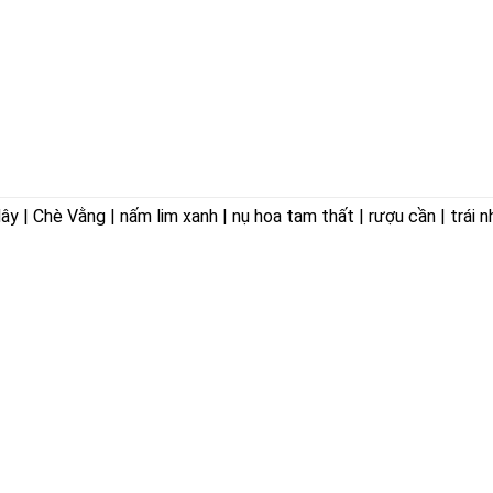
 | Chè Vằng | nấm lim xanh | nụ hoa tam thất | rượu cần | trái n
ÊN HOÀ
VỀ CHÚNG TÔI
ờng Trảng Dài,
Giới thiệu
Triết lý kinh doanh