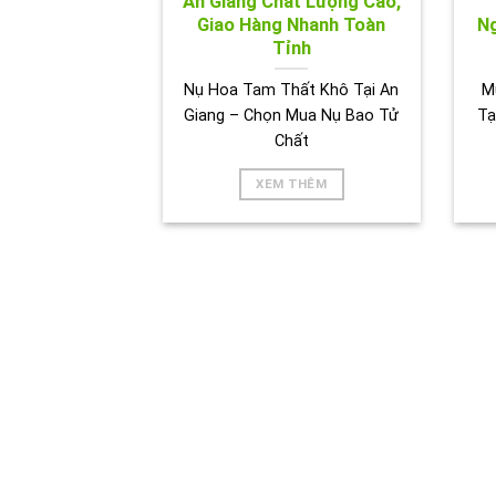
An Giang Chất Lượng Cao,
Giao Hàng Nhanh Toàn
Ng
Tỉnh
Nụ Hoa Tam Thất Khô Tại An
M
Giang – Chọn Mua Nụ Bao Tử
Tạ
Chất
XEM THÊM
HÌNH 