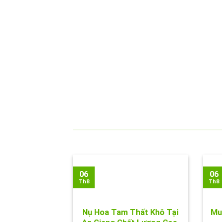
06
06
Th8
Th8
Nụ Hoa Tam Thất Khô Tại
Mu