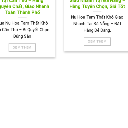
Tại Cần Thơ – Hàng
Giao Nhanh Tại Đà Nẵng –
uyên Chất, Giao Nhanh
Hàng Tuyển Chọn, Giá Tốt
Toàn Thành Phố
Nụ Hoa Tam Thất Khô Giao
ua Nụ Hoa Tam Thất Khô
Nhanh Tại Đà Nẵng – Đặt
i Cần Thơ – Bí Quyết Chọn
Hàng Dễ Dàng,
Đúng Sản
XEM THÊM
XEM THÊM
ẢNH HOẠT ĐỘNG CỦA TRÀ THẢO DƯỢC TẤN PHÁT 