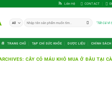
Liên Hệ
CONTACT
0
A
Tìm
"Tất Cả Vì
kiếm:
TRANG CHỦ
TẠP CHÍ SỨC KHỎE
DƯỢC LIỆU
CHÍNH SÁCH
ARCHIVES:
CÂY CỎ MÁU KHÔ MUA Ở ĐÂU TẠI C