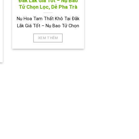
Đắk Lắk Giá Tốt – Nụ Bao
Tử Chọn Lọc, Dễ Pha Trà
Nụ Hoa Tam Thất Khô Tại Đắk
Lắk Giá Tốt – Nụ Bao Tử Chọn
XEM THÊM
BIÊN HOÀ