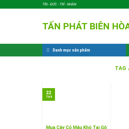
Skip
TÍN - ĐỨC - TRÍ - NHÂN
to
content
TẤN PHÁT BIÊN HÒ
Danh mục sản phẩm
TAG 
22
Th9
Mua Cây Cỏ Máu Khô Tại Gò