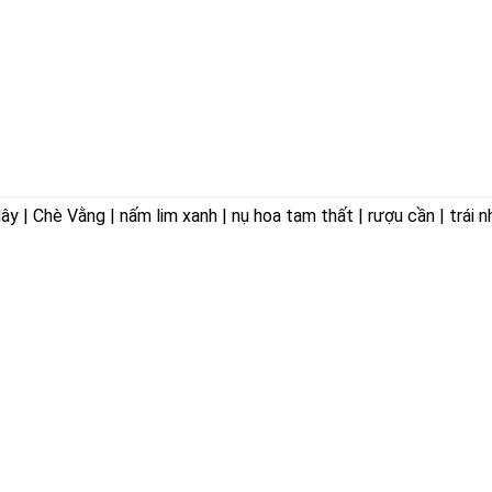
 | Chè Vằng | nấm lim xanh | nụ hoa tam thất | rượu cần | trái n
ÊN HOÀ
VỀ CHÚNG TÔI
ờng Trảng Dài,
Giới thiệu
Triết lý kinh doanh