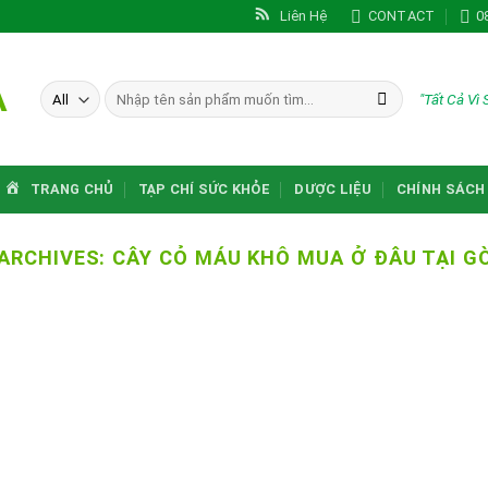
Liên Hệ
CONTACT
0
A
Tìm
"Tất Cả Vì
kiếm:
TRANG CHỦ
TẠP CHÍ SỨC KHỎE
DƯỢC LIỆU
CHÍNH SÁCH
ARCHIVES:
CÂY CỎ MÁU KHÔ MUA Ở ĐÂU TẠI G