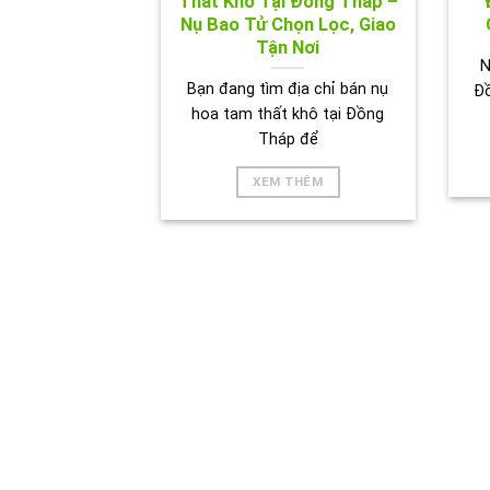
Thất Khô Tại Đồng Tháp –
Nụ Bao Tử Chọn Lọc, Giao
Tận Nơi
N
Bạn đang tìm địa chỉ bán nụ
Đ
hoa tam thất khô tại Đồng
Tháp để
XEM THÊM
HÌNH 