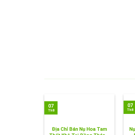
07
07
Th8
Th8
Địa Chỉ Bán Nụ Hoa Tam
Nụ