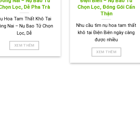
Đồng Nai – Nụ Bao Tử
Điện Biên – Nụ Bao Tử
Chọn Lọc, Dễ Pha Trà
Chọn Lọc, Đóng Gói Cẩn
Thận
ụ Hoa Tam Thất Khô Tại
Nhu cầu tìm nụ hoa tam thất
ồng Nai – Nụ Bao Tử Chọn
khô tại Điện Biên ngày càng
Lọc, Dễ
được nhiều
XEM THÊM
XEM THÊM
ẢNH HOẠT ĐỘNG CỦA TRÀ THẢO DƯỢC TẤN PHÁT 