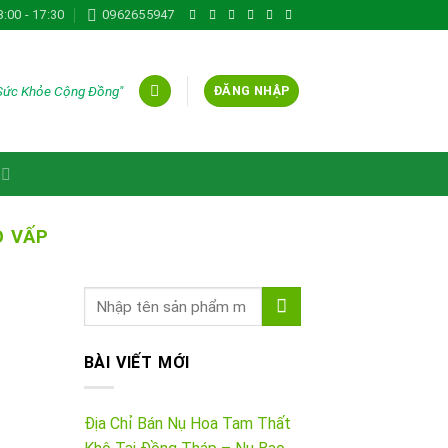
8:00 - 17:30
0962655947
 Sức Khỏe Cộng Đồng"
ĐĂNG NHẬP
Ò VẤP
BÀI VIẾT MỚI
Địa Chỉ Bán Nụ Hoa Tam Thất