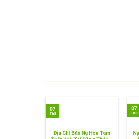
07
07
Th8
Th8
Địa Chỉ Bán Nụ Hoa Tam
Nụ