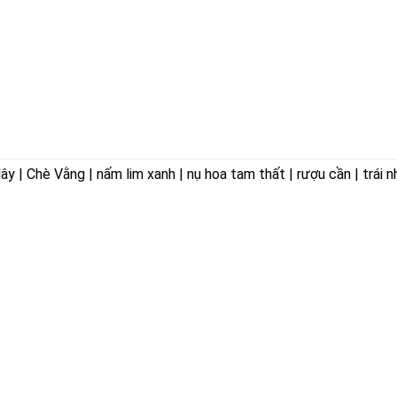
 | Chè Vằng | nấm lim xanh | nụ hoa tam thất | rượu cần | trái n
ÊN HOÀ
VỀ CHÚNG TÔI
ờng Trảng Dài,
Giới thiệu
Triết lý kinh doanh