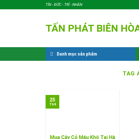
Skip
TÍN - ĐỨC - TRÍ - NHÂN
to
content
TẤN PHÁT BIÊN HÒ
Danh mục sản phẩm
TAG 
25
Th9
Mua Cây Cỏ Máu Khô Tại Hà