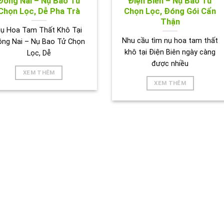
Đồng Nai – Nụ Bao Tử
Điện Biên – Nụ Bao Tử
Chọn Lọc, Dễ Pha Trà
Chọn Lọc, Đóng Gói Cẩn
Thận
ụ Hoa Tam Thất Khô Tại
Nhu cầu tìm nụ hoa tam thất
ồng Nai – Nụ Bao Tử Chọn
khô tại Điện Biên ngày càng
Lọc, Dễ
được nhiều
XEM THÊM
XEM THÊM
ẢNH HOẠT ĐỘNG CỦA TRÀ THẢO DƯỢC TẤN PHÁT 