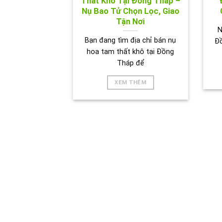
Thất Khô Tại Đồng Tháp –
Nụ Bao Tử Chọn Lọc, Giao
Tận Nơi
N
Bạn đang tìm địa chỉ bán nụ
Đ
hoa tam thất khô tại Đồng
Tháp để
XEM THÊM
HÌNH 