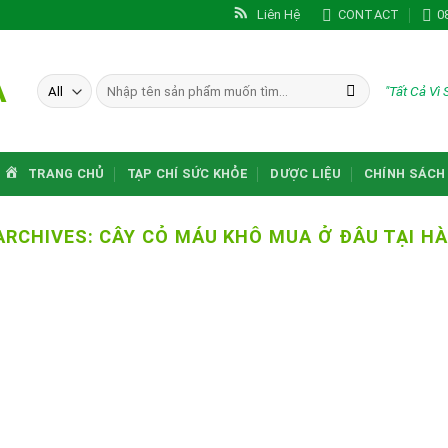
Liên Hệ
CONTACT
0
A
Tìm
"Tất Cả Vì
kiếm:
TRANG CHỦ
TẠP CHÍ SỨC KHỎE
DƯỢC LIỆU
CHÍNH SÁCH
ARCHIVES:
CÂY CỎ MÁU KHÔ MUA Ở ĐÂU TẠI HÀ