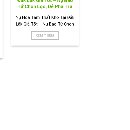
Đắk Lắk Giá Tốt – Nụ Bao
Tử Chọn Lọc, Dễ Pha Trà
Nụ Hoa Tam Thất Khô Tại Đắk
Lắk Giá Tốt – Nụ Bao Tử Chọn
XEM THÊM
BIÊN HOÀ