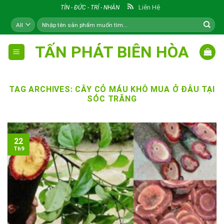
Skip
Liên Hệ
TÍN - ĐỨC - TRÍ - NHÂN
to
Tìm
content
kiếm:
TẤN PHÁT BIÊN HÒA
TAG ARCHIVES:
CÂY CỎ MÁU KHÔ MUA Ở ĐÂU TẠI
SÓC TRĂNG
22
Th9