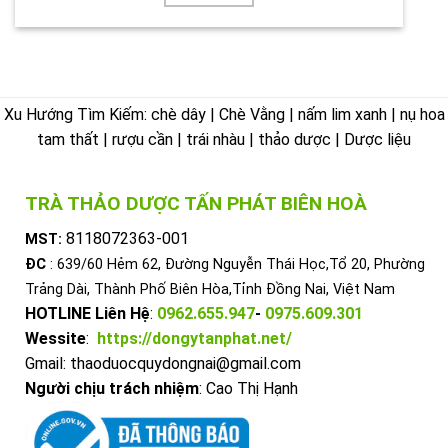
Xu Hướng Tìm Kiếm: chè dây | Chè Vằng | nấm lim xanh | nụ hoa
tam thất | rượu cần | trái nhàu | thảo dược | Dược liệu
TRÀ THẢO DƯỢC TẤN PHÁT BIÊN HOÀ
8118072363-001
MST:
ĐC
: 639/60 Hẻm 62, Đường Nguyễn Thái Học,Tổ 20, Phường
Trảng Dài, Thành Phố Biên Hòa,Tỉnh Đồng Nai, Việt Nam
HOTLINE Liên Hệ
:
0962.655.947
-
0975.609.301
Wessite
:
https://dongytanphat.net/
Gmail: thaoduocquydongnai@gmail.com
Người chịu trách nhiệm
: Cao Thị Hạnh