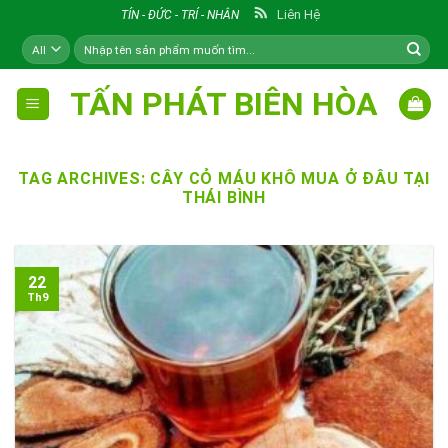
Skip
Liên Hệ
TÍN - ĐỨC - TRÍ - NHÂN
to
Tìm
content
kiếm:
TẤN PHÁT BIÊN HÒA
TAG ARCHIVES:
CÂY CỎ MÁU KHÔ MUA Ở ĐÂU TẠI
THÁI BÌNH
22
Th9