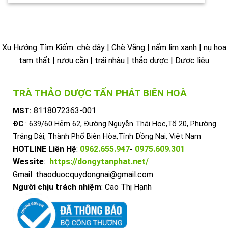
Xu Hướng Tìm Kiếm: chè dây | Chè Vằng | nấm lim xanh | nụ hoa
tam thất | rượu cần | trái nhàu | thảo dược | Dược liệu
TRÀ THẢO DƯỢC TẤN PHÁT BIÊN HOÀ
8118072363-001
MST:
ĐC
: 639/60 Hẻm 62, Đường Nguyễn Thái Học,Tổ 20, Phường
Trảng Dài, Thành Phố Biên Hòa,Tỉnh Đồng Nai, Việt Nam
HOTLINE Liên Hệ
:
0962.655.947
-
0975.609.301
Wessite
:
https://dongytanphat.net/
Gmail: thaoduocquydongnai@gmail.com
Người chịu trách nhiệm
: Cao Thị Hạnh