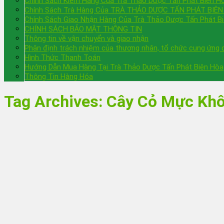
Chính Sách Kiểm Hàng Của Trà Thảo Dược Tấn Phát Biên H
Chính Sách Trà Hàng Của TRÀ THẢO DƯỢC TẤN PHÁT BIÊ
Chính Sách Giao Nhận Hàng Của Trà Thảo Dược Tấn Phát B
CHÍNH SÁCH BẢO MẬT THÔNG TIN
Thông tin về vận chuyển và giao nhận
Phân định trách nhiệm của thương nhân, tổ chức cung ứng dị
Hình Thức Thanh Toán
Hướng Dẫn Mua Hàng Tại Trà Thảo Dược Tấn Phát Biên Hòa
Thông Tin Hàng Hóa
Tag Archives:
Cây Cỏ Mực Khô