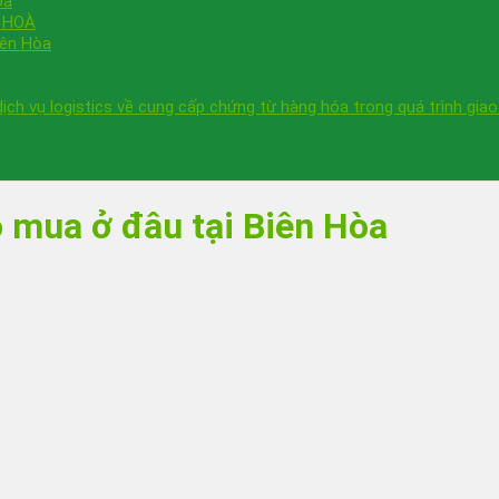
òa
N HOÀ
iên Hòa
ch vụ logistics về cung cấp chứng từ hàng hóa trong quá trình giao
 mua ở đâu tại Biên Hòa