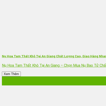
Nụ Hoa Tam Thất Khô Tại An Giang Chất Lượng Cao, Giao Hàng Nha
Nụ Hoa Tam Thất Khô Tại An Giang – Chọn Mua Nụ Bao Tử Chấ
Xem Thêm
06
Th8