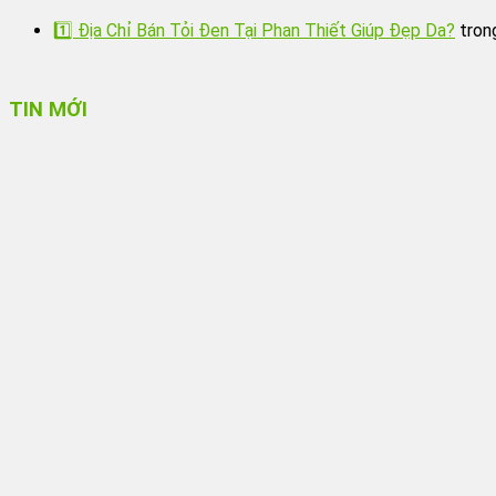
1️⃣ Địa Chỉ Bán Tỏi Đen Tại Phan Thiết Giúp Đẹp Da?
tron
TIN MỚI