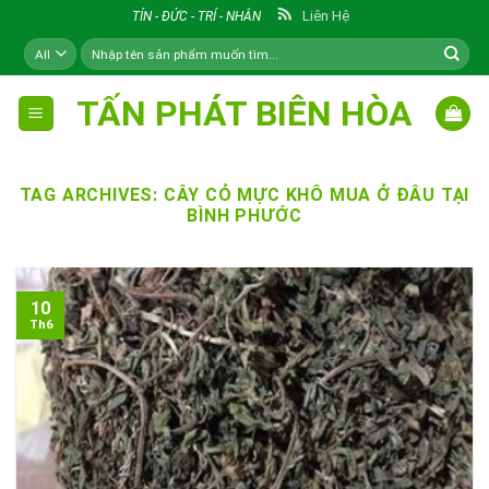
Skip
Liên Hệ
TÍN - ĐỨC - TRÍ - NHÂN
to
Tìm
content
kiếm:
TẤN PHÁT BIÊN HÒA
TAG ARCHIVES:
CÂY CỎ MỰC KHÔ MUA Ở ĐÂU TẠI
BÌNH PHƯỚC
10
Th6