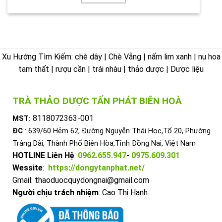
Xu Hướng Tìm Kiếm: chè dây | Chè Vằng | nấm lim xanh | nụ hoa
tam thất | rượu cần | trái nhàu | thảo dược | Dược liệu
TRÀ THẢO DƯỢC TẤN PHÁT BIÊN HOÀ
8118072363-001
MST:
ĐC
: 639/60 Hẻm 62, Đường Nguyễn Thái Học,Tổ 20, Phường
Trảng Dài, Thành Phố Biên Hòa,Tỉnh Đồng Nai, Việt Nam
HOTLINE Liên Hệ
:
0962.655.947
-
0975.609.301
Wessite
:
https://dongytanphat.net/
Gmail: thaoduocquydongnai@gmail.com
Người chịu trách nhiệm
: Cao Thị Hạnh