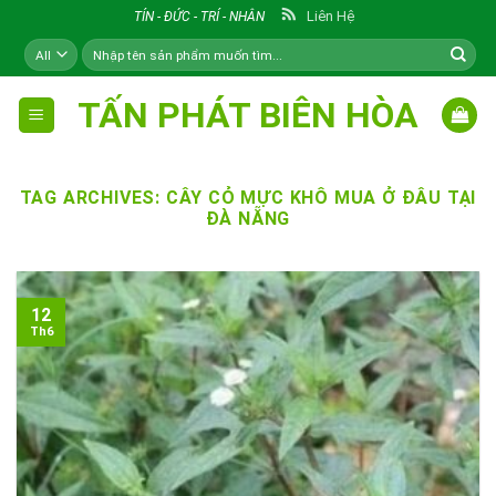
Skip
Liên Hệ
TÍN - ĐỨC - TRÍ - NHÂN
to
Tìm
content
kiếm:
TẤN PHÁT BIÊN HÒA
TAG ARCHIVES:
CÂY CỎ MỰC KHÔ MUA Ở ĐÂU TẠI
ĐÀ NẴNG
12
Th6