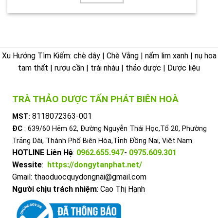
Xu Hướng Tìm Kiếm: chè dây | Chè Vằng | nấm lim xanh | nụ hoa
tam thất | rượu cần | trái nhàu | thảo dược | Dược liệu
TRÀ THẢO DƯỢC TẤN PHÁT BIÊN HOÀ
8118072363-001
MST:
ĐC
: 639/60 Hẻm 62, Đường Nguyễn Thái Học,Tổ 20, Phường
Trảng Dài, Thành Phố Biên Hòa,Tỉnh Đồng Nai, Việt Nam
HOTLINE Liên Hệ
:
0962.655.947
-
0975.609.301
Wessite
:
https://dongytanphat.net/
Gmail: thaoduocquydongnai@gmail.com
Người chịu trách nhiệm
: Cao Thị Hạnh