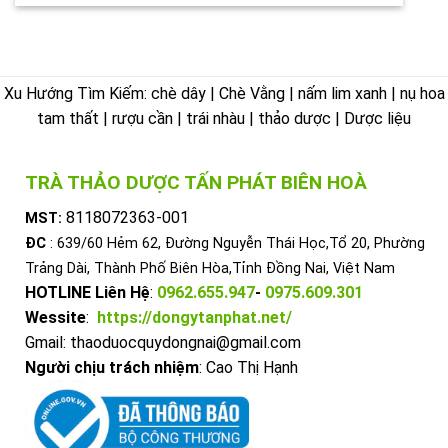
Xu Hướng Tìm Kiếm: chè dây | Chè Vằng | nấm lim xanh | nụ hoa
tam thất | rượu cần | trái nhàu | thảo dược | Dược liệu
TRÀ THẢO DƯỢC TẤN PHÁT BIÊN HOÀ
8118072363-001
MST:
ĐC
: 639/60 Hẻm 62, Đường Nguyễn Thái Học,Tổ 20, Phường
Trảng Dài, Thành Phố Biên Hòa,Tỉnh Đồng Nai, Việt Nam
HOTLINE Liên Hệ
:
0962.655.947
-
0975.609.301
Wessite
:
https://dongytanphat.net/
Gmail: thaoduocquydongnai@gmail.com
Người chịu trách nhiệm
: Cao Thị Hạnh