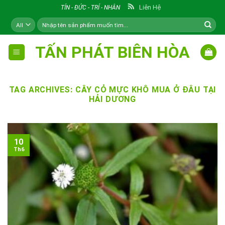
Skip
Liên Hệ
TÍN - ĐỨC - TRÍ - NHÂN
to
Tìm
content
kiếm:
TẤN PHÁT BIÊN HÒA
TAG ARCHIVES:
CÂY CỎ MỰC KHÔ MUA Ở ĐÂU TẠI
HẢI DƯƠNG
10
Th6