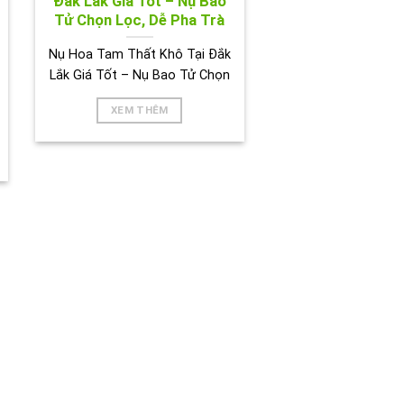
Đắk Lắk Giá Tốt – Nụ Bao
Tử Chọn Lọc, Dễ Pha Trà
Nụ Hoa Tam Thất Khô Tại Đắk
Lắk Giá Tốt – Nụ Bao Tử Chọn
XEM THÊM
BIÊN HOÀ