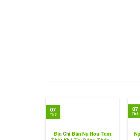
07
07
Th8
Th8
Địa Chỉ Bán Nụ Hoa Tam
Nụ