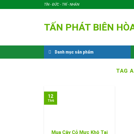
Skip
TÍN - ĐỨC - TRÍ - NHÂN
to
content
TẤN PHÁT BIÊN HÒ
Danh mục sản phẩm
TAG A
12
Th6
Mua Cây Cỏ Mực Khô Tại