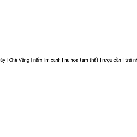
 | Chè Vằng | nấm lim xanh | nụ hoa tam thất | rượu cần | trái n
ÊN HOÀ
VỀ CHÚNG TÔI
ờng Trảng Dài,
Giới thiệu
Triết lý kinh doanh